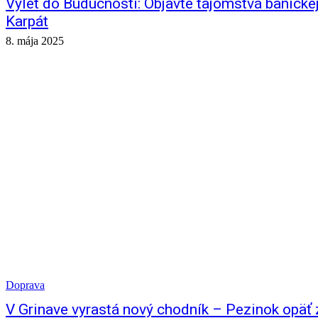
Výlet do Budúcnosti: Objavte tajomstvá baníckej
Karpát
8. mája 2025
Doprava
V Grinave vyrastá nový chodník – Pezinok opäť z