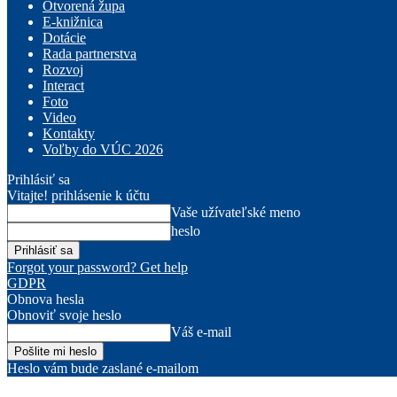
Otvorená župa
E-knižnica
Dotácie
Rada partnerstva
Rozvoj
Interact
Foto
Video
Kontakty
Voľby do VÚC 2026
Prihlásiť sa
Vitajte! prihlásenie k účtu
Vaše užívateľské meno
heslo
Forgot your password? Get help
GDPR
Obnova hesla
Obnoviť svoje heslo
Váš e-mail
Heslo vám bude zaslané e-mailom