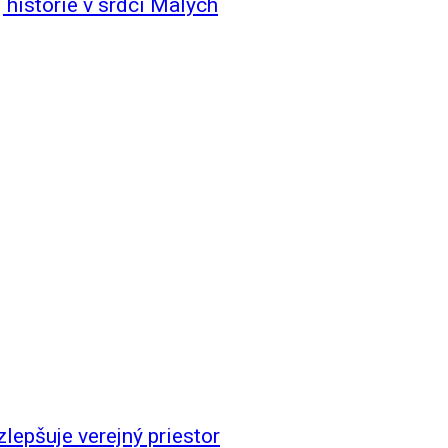
 histórie v srdci Malých
lepšuje verejný priestor