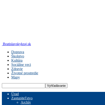
Bratislavskykraj.sk
Doprava
Školstvo
Kultúra
Sociálne veci
Zdravie
Životné prostredie
Mapy
Úrad
Zastupiteľstvo
Archív