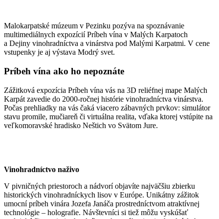
Malokarpatské múzeum v Pezinku pozýva na spoznávanie
multimediálnych expozícií Príbeh vína v Malých Karpatoch
a Dejiny vinohradníctva a vinárstva pod Malými Karpatmi. V cene
vstupenky je aj výstava Modrý svet.
Príbeh vína ako ho nepoznáte
Zážitková expozícia Príbeh vína vás na 3D reliéfnej mape Malých
Karpát zavedie do 2000-ročnej histórie vinohradníctva vinárstva.
Počas prehliadky na vás čaká viacero zábavných prvkov: simulátor
stavu promile, mučiareň či virtuálna realita, vďaka ktorej vstúpite na
veľkomoravské hradisko Neštich vo Svätom Jure.
Vinohradníctvo naživo
V pivničných priestoroch a nádvorí objavíte najväčšiu zbierku
historických vinohradníckych lisov v Európe. Unikátny zážitok
umocní príbeh vinára Jozefa Janáča prostredníctvom atraktívnej
technológie – holografie. Návštevníci si tiež môžu vyskúšať