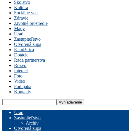
Školstvo
Kultúra
Sociálne veci
Zdravie
Životné prostredie
Mapy
Úrad
Zastupiteľstvo
Otvorená župa
E-knižnica
Dotácie
Rada partnerstva
Rozvoj
Interact
Foto
Video
Podujatia
Kontakty
Úrad
Zastupiteľstvo
Archív
Otvorená župa