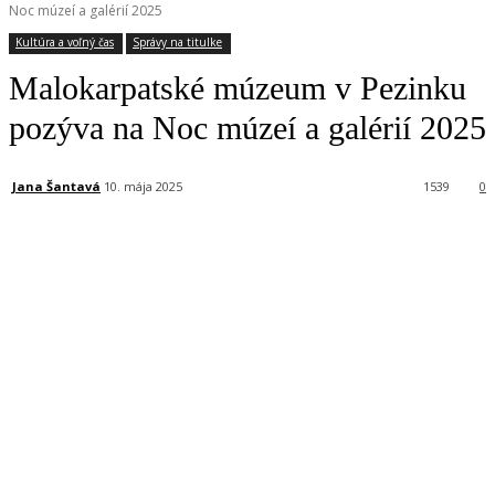
Noc múzeí a galérií 2025
Kultúra a voľný čas
Správy na titulke
Malokarpatské múzeum v Pezinku
pozýva na Noc múzeí a galérií 2025
Jana Šantavá
10. mája 2025
1539
0
Facebook
X
Linkedin
Tumblr