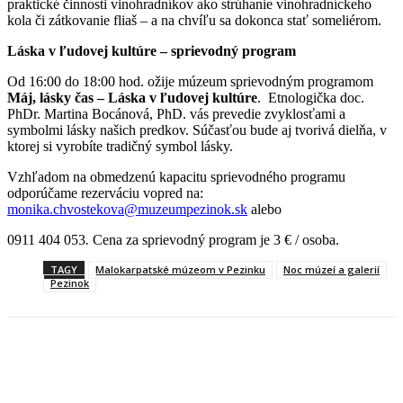
praktické činnosti vinohradníkov ako strúhanie vinohradníckeho
kola či zátkovanie fliaš – a na chvíľu sa dokonca stať someliérom.
Láska v ľudovej kultúre – sprievodný program
Od 16:00 do 18:00 hod. ožije múzeum sprievodným programom
Máj, lásky čas – Láska v ľudovej kultúre
. Etnologička doc.
PhDr. Martina Bocánová, PhD. vás prevedie zvyklosťami a
symbolmi lásky našich predkov. Súčasťou bude aj tvorivá dielňa, v
ktorej si vyrobíte tradičný symbol lásky.
Vzhľadom na obmedzenú kapacitu sprievodného programu
odporúčame rezerváciu vopred na:
monika.chvostekova@muzeumpezinok.sk
alebo
0911 404 053
.
Cena za sprievodný program je 3 € / osoba.
TAGY
Malokarpatské múzeom v Pezinku
Noc múzeí a galerií
Pezinok
Facebook
X
Linkedin
Tumblr