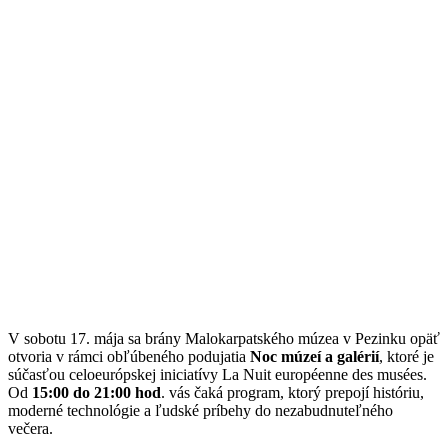
V sobotu 17. mája sa brány Malokarpatského múzea v Pezinku opäť
otvoria v rámci obľúbeného podujatia
Noc múzeí a galérií
, ktoré je
súčasťou celoeurópskej iniciatívy La Nuit européenne des musées.
Od
15:00 do 21:00 hod
. vás čaká program, ktorý prepojí históriu,
moderné technológie a ľudské príbehy do nezabudnuteľného
večera.