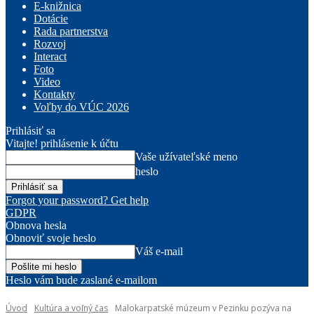
E-knižnica
Dotácie
Rada partnerstva
Rozvoj
Interact
Foto
Video
Kontakty
Voľby do VÚC 2026
Prihlásiť sa
Vitajte! prihlásenie k účtu
Vaše užívateľské meno
heslo
Forgot your password? Get help
GDPR
Obnova hesla
Obnoviť svoje heslo
Váš e-mail
Heslo vám bude zaslané e-mailom
Úvod
Kultúra a voľný čas
Malokarpatské múzeum v Pezinku pozýva na