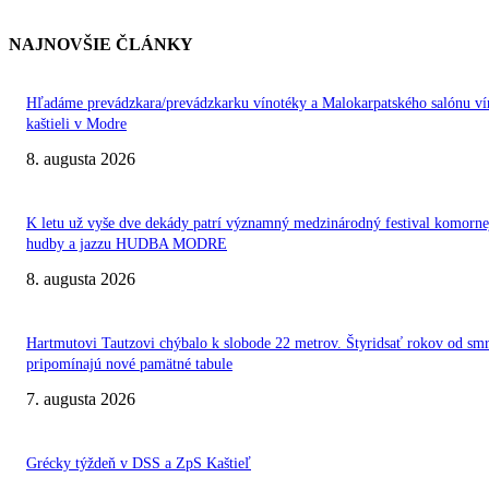
NAJNOVŠIE ČLÁNKY
Hľadáme prevádzkara/prevádzkarku vínotéky a Malokarpatského salónu ví
kaštieli v Modre
8. augusta 2026
K letu už vyše dve dekády patrí významný medzinárodný festival komorne
hudby a jazzu HUDBA MODRE
8. augusta 2026
Hartmutovi Tautzovi chýbalo k slobode 22 metrov. Štyridsať rokov od smr
pripomínajú nové pamätné tabule
7. augusta 2026
Grécky týždeň v DSS a ZpS Kaštieľ