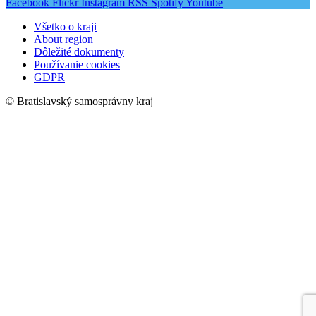
Facebook
Flickr
Instagram
RSS
Spotify
Youtube
Všetko o kraji
About region
Dôležité dokumenty
Používanie cookies
GDPR
© Bratislavský samosprávny kraj