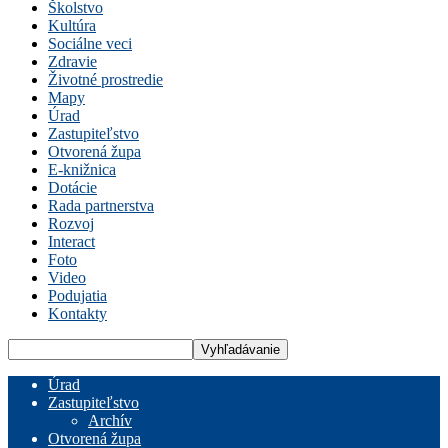
Školstvo
Kultúra
Sociálne veci
Zdravie
Životné prostredie
Mapy
Úrad
Zastupiteľstvo
Otvorená župa
E-knižnica
Dotácie
Rada partnerstva
Rozvoj
Interact
Foto
Video
Podujatia
Kontakty
Úrad
Zastupiteľstvo
Archív
Otvorená župa