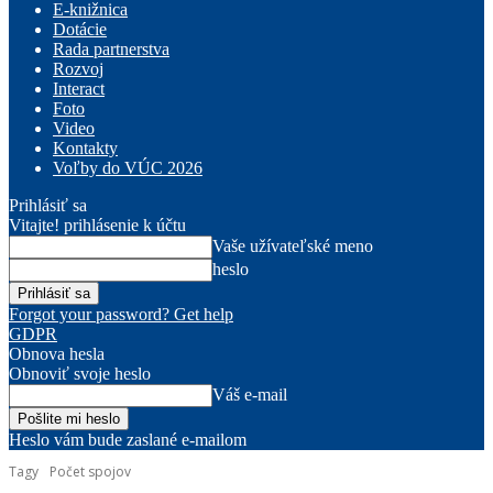
E-knižnica
Dotácie
Rada partnerstva
Rozvoj
Interact
Foto
Video
Kontakty
Voľby do VÚC 2026
Prihlásiť sa
Vitajte! prihlásenie k účtu
Vaše užívateľské meno
heslo
Forgot your password? Get help
GDPR
Obnova hesla
Obnoviť svoje heslo
Váš e-mail
Heslo vám bude zaslané e-mailom
Tagy
Počet spojov