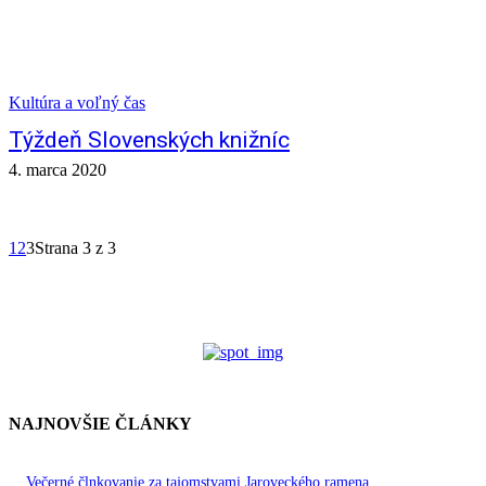
Kultúra a voľný čas
Týždeň Slovenských knižníc
4. marca 2020
1
2
3
Strana 3 z 3
NAJNOVŠIE ČLÁNKY
Večerné člnkovanie za tajomstvami Jaroveckého ramena