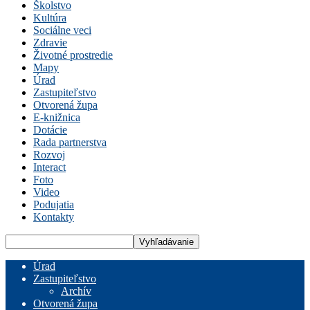
Školstvo
Kultúra
Sociálne veci
Zdravie
Životné prostredie
Mapy
Úrad
Zastupiteľstvo
Otvorená župa
E-knižnica
Dotácie
Rada partnerstva
Rozvoj
Interact
Foto
Video
Podujatia
Kontakty
Úrad
Zastupiteľstvo
Archív
Otvorená župa