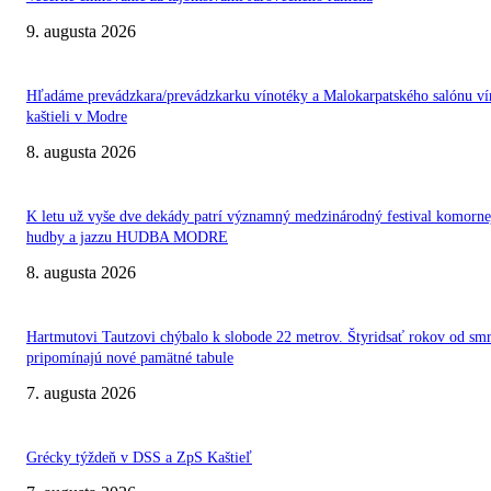
9. augusta 2026
Hľadáme prevádzkara/prevádzkarku vínotéky a Malokarpatského salónu ví
kaštieli v Modre
8. augusta 2026
K letu už vyše dve dekády patrí významný medzinárodný festival komorne
hudby a jazzu HUDBA MODRE
8. augusta 2026
Hartmutovi Tautzovi chýbalo k slobode 22 metrov. Štyridsať rokov od smr
pripomínajú nové pamätné tabule
7. augusta 2026
Grécky týždeň v DSS a ZpS Kaštieľ