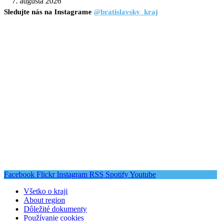
7. augusta 2026
Sledujte nás na Instagrame
@bratislavsky_kraj
Facebook
Flickr
Instagram
RSS
Spotify
Youtube
Všetko o kraji
About region
Dôležité dokumenty
Používanie cookies