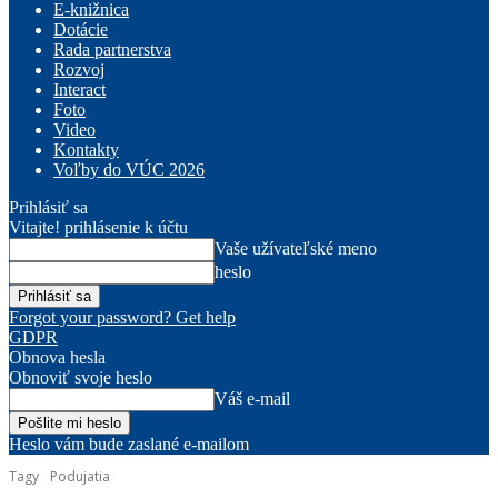
E-knižnica
Dotácie
Rada partnerstva
Rozvoj
Interact
Foto
Video
Kontakty
Voľby do VÚC 2026
Prihlásiť sa
Vitajte! prihlásenie k účtu
Vaše užívateľské meno
heslo
Forgot your password? Get help
GDPR
Obnova hesla
Obnoviť svoje heslo
Váš e-mail
Heslo vám bude zaslané e-mailom
Tagy
Podujatia