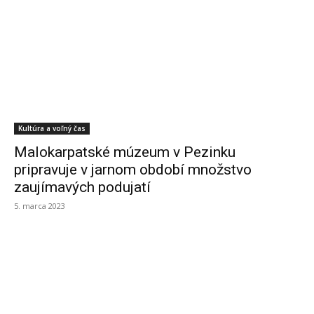
Kultúra a voľný čas
Malokarpatské múzeum v Pezinku
pripravuje v jarnom období množstvo
zaujímavých podujatí
5. marca 2023