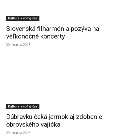
Kultúra a voľný čas
Slovenská filharmónia pozýva na
veľkonočné koncerty
30. marca 2023
Kultúra a voľný čas
Dúbravku čaká jarmok aj zdobenie
obrovského vajíčka
29. marca 2023