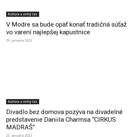
Kultúra a voľný čas
V Modre sa bude opäť konať tradičná súťaž
vo varení najlepšej kapustnice
29. januára 2023
Kultúra a voľný čas
Divadlo bez domova pozýva na divadelné
predstavenie Daniila Charmsa “CIRKUS
MADRAŠ”
23. januára 2023