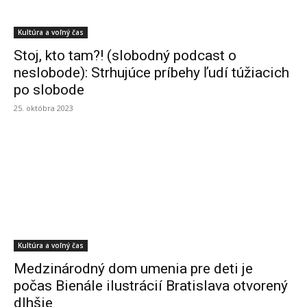
Kultúra a voľný čas
Stoj, kto tam?! (slobodný podcast o
neslobode): Strhujúce príbehy ľudí túžiacich
po slobode
25. októbra 2023
Kultúra a voľný čas
Medzinárodný dom umenia pre deti je
počas Bienále ilustrácií Bratislava otvorený
dlhšie