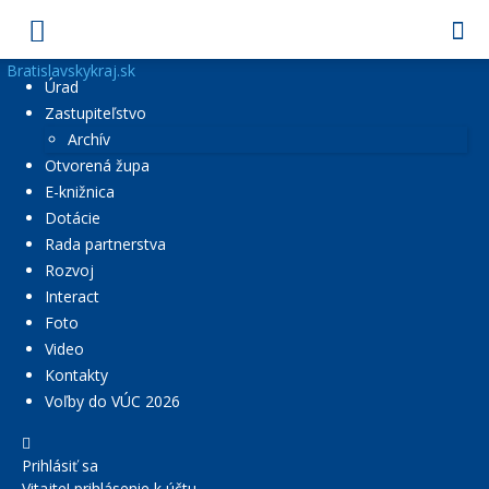
Bratislavskykraj.sk
Úrad
Zastupiteľstvo
Archív
Otvorená župa
E-knižnica
Dotácie
Rada partnerstva
Rozvoj
Interact
Foto
Video
Kontakty
Voľby do VÚC 2026
Prihlásiť sa
Vitajte! prihlásenie k účtu