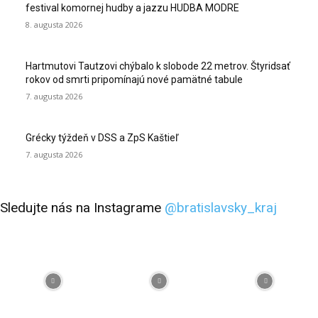
festival komornej hudby a jazzu HUDBA MODRE
8. augusta 2026
Hartmutovi Tautzovi chýbalo k slobode 22 metrov. Štyridsať
rokov od smrti pripomínajú nové pamätné tabule
7. augusta 2026
Grécky týždeň v DSS a ZpS Kaštieľ
7. augusta 2026
Sledujte nás na Instagrame
@bratislavsky_kraj