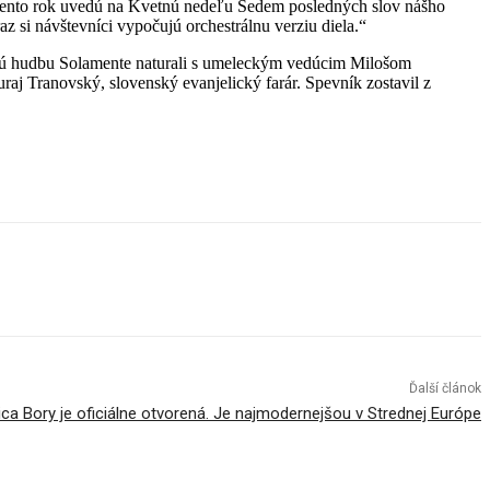
tento rok uvedú na Kvetnú nedeľu Sedem posledných slov nášho
z si návštevníci vypočujú orchestrálnu verziu diela.“
 starú hudbu Solamente naturali s umeleckým vedúcim Milošom
aj Tranovský, slovenský evanjelický farár. Spevník zostavil z
Ďalší článok
a Bory je oficiálne otvorená. Je najmodernejšou v Strednej Európe