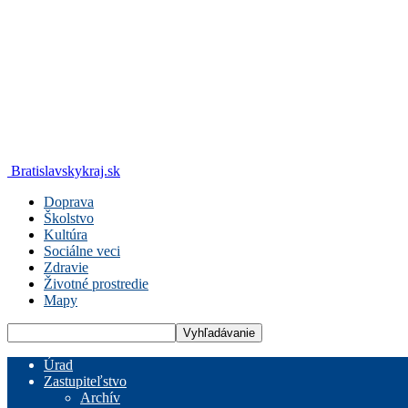
Bratislavskykraj.sk
Doprava
Školstvo
Kultúra
Sociálne veci
Zdravie
Životné prostredie
Mapy
Úrad
Zastupiteľstvo
Archív