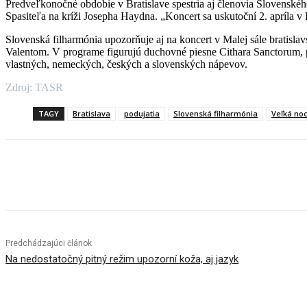
Predveľkonočné obdobie v Bratislave spestria aj členovia Slovens
Spasiteľa na kríži Josepha Haydna. „Koncert sa uskutoční 2. apríla v
Slovenská filharmónia upozorňuje aj na koncert v Malej sále bratisla
Valentom. V programe figurujú duchovné piesne Cithara Sanctorum, pr
vlastných, nemeckých, českých a slovenských nápevov.
Zdroj: TASR
TAGY
Bratislava
podujatia
Slovenská filharmónia
Veľká no
Facebook
X
Linkedin
Tumblr
Predchádzajúci článok
Na nedostatočný pitný režim upozorní koža, aj jazyk