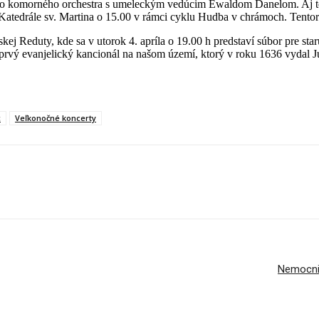
kého komorného orchestra s umeleckým vedúcim Ewaldom Danelom. Aj 
 Katedrále sv. Martina o 15.00 v rámci cyklu Hudba v chrámoch. Tentora
vskej Reduty, kde sa v utorok 4. apríla o 19.00 h predstaví súbor pre
vý evanjelický kancionál na našom území, ktorý v roku 1636 vydal Jur
c
Veľkonočné koncerty
Nemocnic