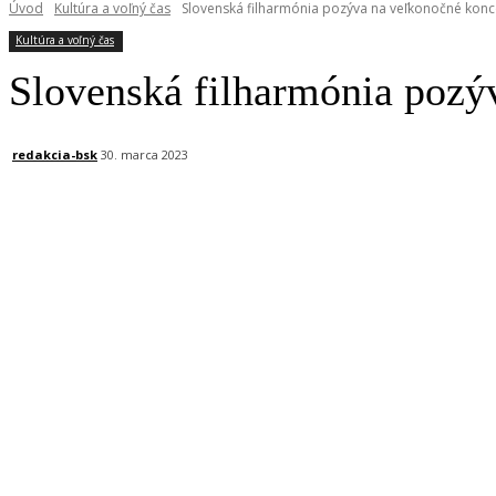
Úvod
Kultúra a voľný čas
Slovenská filharmónia pozýva na veľkonočné konc
Kultúra a voľný čas
Slovenská filharmónia pozý
redakcia-bsk
30. marca 2023
Facebook
X
Linkedin
Tumblr