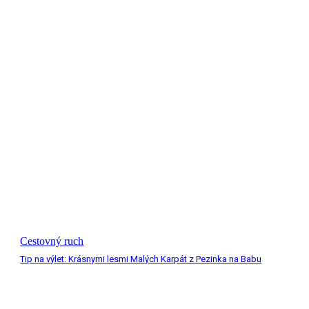
Cestovný ruch
Tip na výlet: Krásnymi lesmi Malých Karpát z Pezinka na Babu