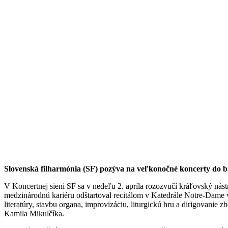
Slovenská filharmónia (SF) pozýva na veľkonočné koncerty do br
V Koncertnej sieni SF sa v nedeľu 2. apríla rozozvučí kráľovský nás
medzinárodnú kariéru odštartoval recitálom v Katedrále Notre-Dame v
literatúry, stavbu organa, improvizáciu, liturgickú hru a dirigovanie 
Kamila Mikulčíka.