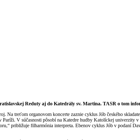
atislavskej Reduty aj do Katedrály sv. Martina. TASR o tom info
troj. Na treťom organovom koncerte zaznie cyklus Jób českého skladateľ
 Paríži. V súčasnosti pôsobí na Katedre hudby Katolíckej univerzity 
zboru,“ približuje filharmónia interpreta. Ebenov cyklus Jób v podaní D