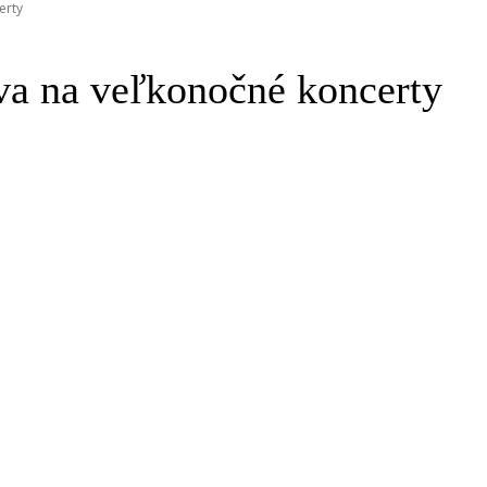
erty
va na veľkonočné koncerty