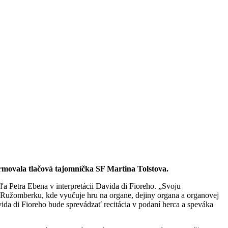
rmovala tlačová tajomníčka SF Martina Tolstova.
a Petra Ebena v interpretácii Davida di Fioreho. „Svoju
v Ružomberku, kde vyučuje hru na organe, dejiny organa a organovej
avida di Fioreho bude sprevádzať recitácia v podaní herca a speváka