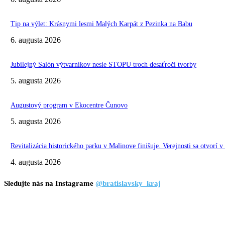
Tip na výlet: Krásnymi lesmi Malých Karpát z Pezinka na Babu
6. augusta 2026
Jubilejný Salón výtvarníkov nesie STOPU troch desaťročí tvorby
5. augusta 2026
Augustový program v Ekocentre Čunovo
5. augusta 2026
Revitalizácia historického parku v Malinove finišuje. Verejnosti sa otvorí v
4. augusta 2026
Sledujte nás na Instagrame
@bratislavsky_kraj