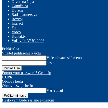
Otvorená župa
E-knižnica
Dotácie
Rada partnerstva
Rozvoj
Interact
Foto
Video
Kontakty
Voľby do VÚC 2026
Prihlásiť sa
Vitajte! prihlásenie k účtu
Vaše užívateľské meno
heslo
Forgot your password? Get help
GDPR
Obnova hesla
Obnoviť svoje heslo
Váš e-mail
Heslo vám bude zaslané e-mailom