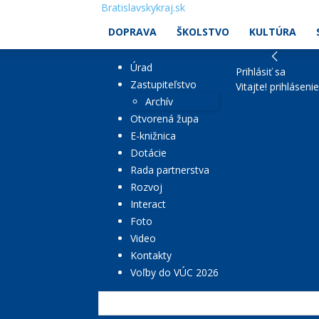
Bratislavskykraj.sk
DOPRAVA
ŠKOLSTVO
KULTÚRA
Úrad
Prihlásiť sa
Zastupiteľstvo
Vitajte! prihláseni
Archív
Otvorená župa
E-knižnica
Dotácie
Rada partnerstva
Rozvoj
Interact
Foto
Video
Kontakty
Voľby do VÚC 2026