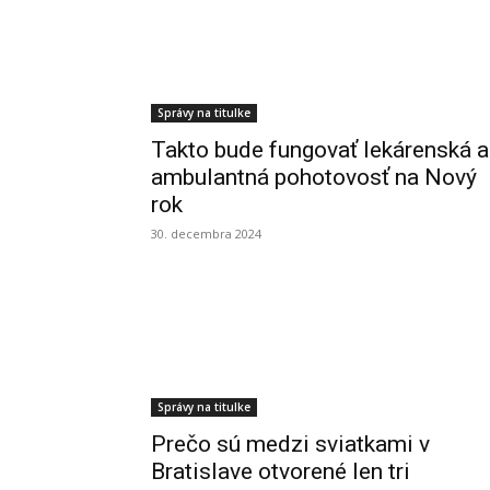
Správy na titulke
Takto bude fungovať lekárenská a
ambulantná pohotovosť na Nový
rok
30. decembra 2024
Správy na titulke
Prečo sú medzi sviatkami v
Bratislave otvorené len tri