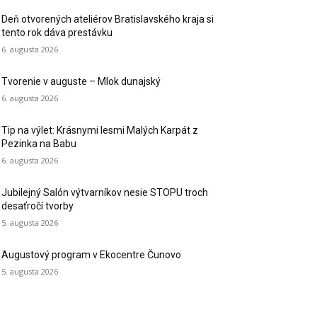
Deň otvorených ateliérov Bratislavského kraja si
tento rok dáva prestávku
6. augusta 2026
Tvorenie v auguste – Mlok dunajský
6. augusta 2026
Tip na výlet: Krásnymi lesmi Malých Karpát z
Pezinka na Babu
6. augusta 2026
Jubilejný Salón výtvarníkov nesie STOPU troch
desaťročí tvorby
5. augusta 2026
Augustový program v Ekocentre Čunovo
5. augusta 2026