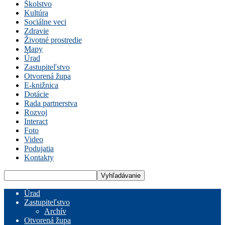
Školstvo
Kultúra
Sociálne veci
Zdravie
Životné prostredie
Mapy
Úrad
Zastupiteľstvo
Otvorená župa
E-knižnica
Dotácie
Rada partnerstva
Rozvoj
Interact
Foto
Video
Podujatia
Kontakty
Úrad
Zastupiteľstvo
Archív
Otvorená župa