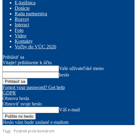
E-knižnica
Dotácie
Rada partnerstva
Rozvoj
Interact
Foto
Video
Kontakty
Voľby do VÚC 2026
Prihlásiť sa
Vitajte! prihlásenie k účtu
Vaše užívateľské meno
heslo
Forgot your password? Get help
GDPR
Obnova hesla
Obnoviť svoje heslo
Váš e-mail
Heslo vám bude zaslané e-mailom
Tagy
Postrek proti komárom