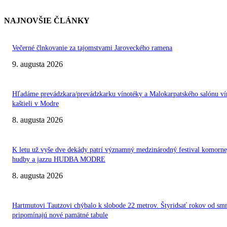
NAJNOVŠIE ČLÁNKY
Večerné člnkovanie za tajomstvami Jaroveckého ramena
9. augusta 2026
Hľadáme prevádzkara/prevádzkarku vínotéky a Malokarpatského salónu ví
kaštieli v Modre
8. augusta 2026
K letu už vyše dve dekády patrí významný medzinárodný festival komorne
hudby a jazzu HUDBA MODRE
8. augusta 2026
Hartmutovi Tautzovi chýbalo k slobode 22 metrov. Štyridsať rokov od smr
pripomínajú nové pamätné tabule