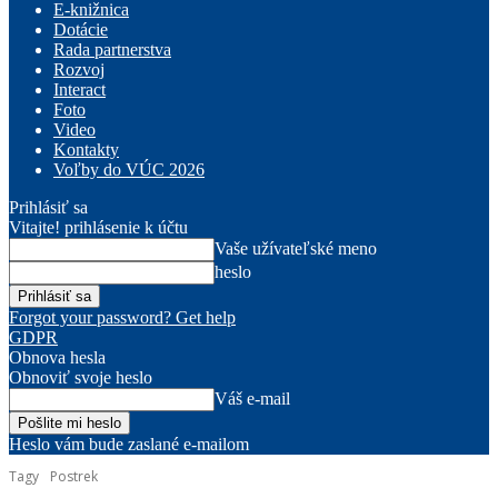
E-knižnica
Dotácie
Rada partnerstva
Rozvoj
Interact
Foto
Video
Kontakty
Voľby do VÚC 2026
Prihlásiť sa
Vitajte! prihlásenie k účtu
Vaše užívateľské meno
heslo
Forgot your password? Get help
GDPR
Obnova hesla
Obnoviť svoje heslo
Váš e-mail
Heslo vám bude zaslané e-mailom
Tagy
Postrek