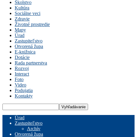
Školstvo
Kultúra
Sociálne veci
Zdravie
Životné prostredie
Mapy
Úrad
Zastupiteľstvo
Otvorená župa
E-knižnica
Dotácie
Rada partnerstva
Rozvoj
Interact
Foto
Video
Podujatia
Kontakty
Úrad
Zastupiteľstvo
Archív
Otvorená župa