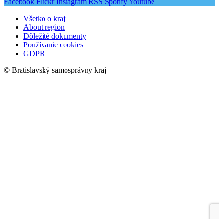
Facebook
Flickr
Instagram
RSS
Spotify
Youtube
Všetko o kraji
About region
Dôležité dokumenty
Používanie cookies
GDPR
© Bratislavský samosprávny kraj