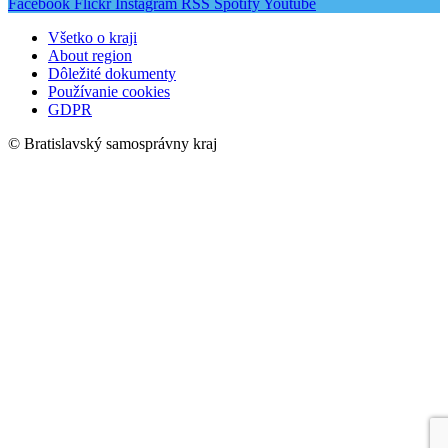
Facebook
Flickr
Instagram
RSS
Spotify
Youtube
Všetko o kraji
About region
Dôležité dokumenty
Používanie cookies
GDPR
© Bratislavský samosprávny kraj