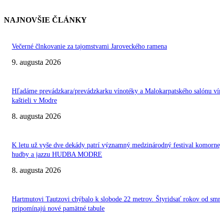
NAJNOVŠIE ČLÁNKY
Večerné člnkovanie za tajomstvami Jaroveckého ramena
9. augusta 2026
Hľadáme prevádzkara/prevádzkarku vínotéky a Malokarpatského salónu ví
kaštieli v Modre
8. augusta 2026
K letu už vyše dve dekády patrí významný medzinárodný festival komorne
hudby a jazzu HUDBA MODRE
8. augusta 2026
Hartmutovi Tautzovi chýbalo k slobode 22 metrov. Štyridsať rokov od smr
pripomínajú nové pamätné tabule