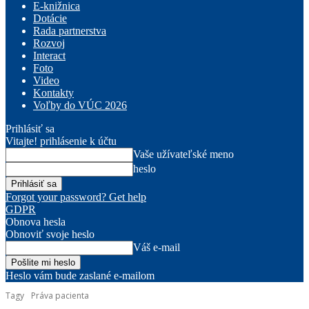
E-knižnica
Dotácie
Rada partnerstva
Rozvoj
Interact
Foto
Video
Kontakty
Voľby do VÚC 2026
Prihlásiť sa
Vitajte! prihlásenie k účtu
Vaše užívateľské meno
heslo
Forgot your password? Get help
GDPR
Obnova hesla
Obnoviť svoje heslo
Váš e-mail
Heslo vám bude zaslané e-mailom
Tagy
Práva pacienta