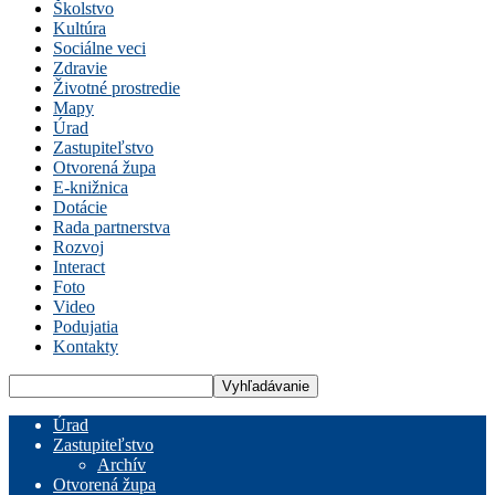
Školstvo
Kultúra
Sociálne veci
Zdravie
Životné prostredie
Mapy
Úrad
Zastupiteľstvo
Otvorená župa
E-knižnica
Dotácie
Rada partnerstva
Rozvoj
Interact
Foto
Video
Podujatia
Kontakty
Úrad
Zastupiteľstvo
Archív
Otvorená župa