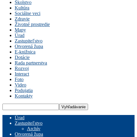
Školstvo
Kultúra
Sociálne veci
Zdravie
Životné prostredie
Mapy
Úrad
Zastupiteľstvo
Otvorená župa
E-knižnica
Dotácie
Rada partnerstva
Rozvoj
Interact
Foto
Video
Podujatia
Kontakty
Úrad
Zastupiteľstvo
Archív
Otvorená župa