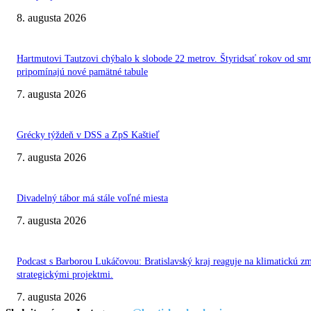
8. augusta 2026
Hartmutovi Tautzovi chýbalo k slobode 22 metrov. Štyridsať rokov od smr
pripomínajú nové pamätné tabule
7. augusta 2026
Grécky týždeň v DSS a ZpS Kaštieľ
7. augusta 2026
Divadelný tábor má stále voľné miesta
7. augusta 2026
Podcast s Barborou Lukáčovou: Bratislavský kraj reaguje na klimatickú z
strategickými projektmi.
7. augusta 2026