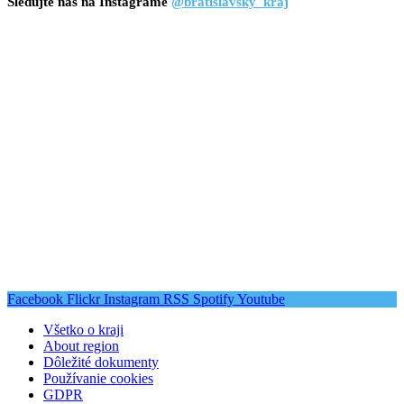
Sledujte nás na Instagrame
@bratislavsky_kraj
Facebook
Flickr
Instagram
RSS
Spotify
Youtube
Všetko o kraji
About region
Dôležité dokumenty
Používanie cookies
GDPR