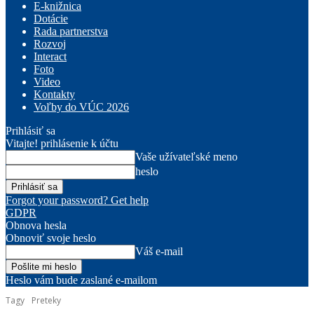
E-knižnica
Dotácie
Rada partnerstva
Rozvoj
Interact
Foto
Video
Kontakty
Voľby do VÚC 2026
Prihlásiť sa
Vitajte! prihlásenie k účtu
Vaše užívateľské meno
heslo
Forgot your password? Get help
GDPR
Obnova hesla
Obnoviť svoje heslo
Váš e-mail
Heslo vám bude zaslané e-mailom
Tagy
Preteky