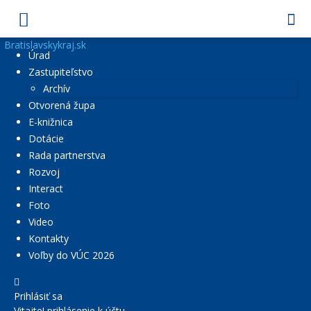
Bratislavskykraj.sk
Úrad
Zastupiteľstvo
Archív
Otvorená župa
E-knižnica
Dotácie
Rada partnerstva
Rozvoj
Interact
Foto
Video
Kontakty
Voľby do VÚC 2026
Prihlásiť sa
Vitajte! prihlásenie k účtu