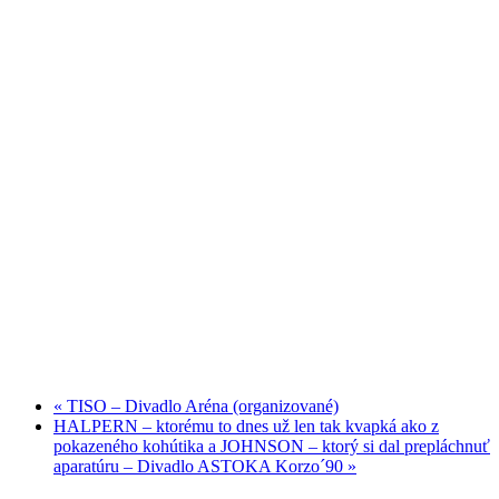
«
TISO – Divadlo Aréna (organizované)
HALPERN – ktorému to dnes už len tak kvapká ako z
pokazeného kohútika a JOHNSON – ktorý si dal prepláchnuť
aparatúru – Divadlo ASTOKA Korzo´90
»