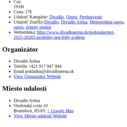
Čas:
19:00
Cena:
17€
Udalosť Kategórie:
Divadlo
,
Opera
,
Predstavenie
Udalosť Značky:
Divadlo
,
Divadlo Aréna
,
Metropolitná opera
,
opera
,
priamy prenos
Webstránka:
https://www.divadloarena.sk/podujatia/met-
2025-20265-posledny-sen-fridy-a-diega
Organizátor
Divadlo Aréna
Telefón
+421 917 947 944
Email
pokladna@divadloarena.sk
View Organizátor Website
Miesto udalosti
Divadlo Aréna
Viedenská cesta 10
Bratislava
,
85101
+ Google Map
View Miesto udalosti Website