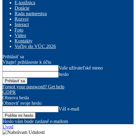
E-knižnica
Dotácie
Rada partnerstva
Rozvoj
Interact
Foto
Video
Kontakty
Voľby do VÚC 2026
Prihlásiť sa
Vitajte! prihlásenie k účtu
Vaše užívateľské meno
heslo
Forgot your password? Get help
GDPR
Obnova hesla
Obnoviť svoje heslo
Váš e-mail
Heslo vám bude zaslané e-mailom
Úvod