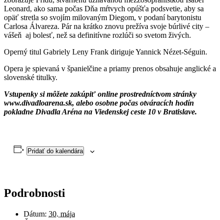
Leonard, ako sama počas Dňa mŕtvych opúšťa podsvetie, aby sa
opäť stretla so svojím milovaným Diegom, v podaní barytonistu
Carlosa Álvareza. Pár na krátko znovu prežíva svoje búrlivé city –
vášeň aj bolesť, než sa definitívne rozlúči so svetom živých.
Operný titul Gabriely Leny Frank diriguje Yannick Nézet-Séguin.
Opera je spievaná v španielčine a priamy prenos obsahuje anglické a
slovenské titulky.
Vstupenky si môžete zakúpiť online prostredníctvom stránky
www.divadloarena.sk, alebo osobne počas otváracích hodín
pokladne Divadla Aréna na Viedenskej ceste 10 v Bratislave.
Pridať do kalendára
Podrobnosti
Dátum:
30. mája