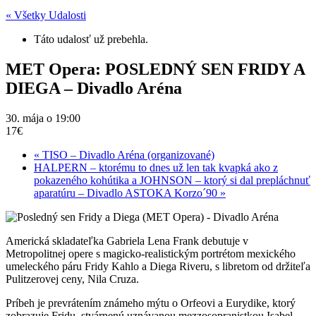
« Všetky Udalosti
Táto udalosť už prebehla.
MET Opera: POSLEDNÝ SEN FRIDY A
DIEGA – Divadlo Aréna
30. mája o 19:00
17€
«
TISO – Divadlo Aréna (organizované)
HALPERN – ktorému to dnes už len tak kvapká ako z
pokazeného kohútika a JOHNSON – ktorý si dal prepláchnuť
aparatúru – Divadlo ASTOKA Korzo´90
»
Americká skladateľka Gabriela Lena Frank debutuje v
Metropolitnej opere s magicko-realistickým portrétom mexického
umeleckého páru Fridy Kahlo a Diega Riveru, s libretom od držiteľa
Pulitzerovej ceny, Nila Cruza.
Príbeh je prevrátením známeho mýtu o Orfeovi a Eurydike, ktorý
zobrazuje Fridu, stvárnenú uznávanou mezzosopranistkou Isabel