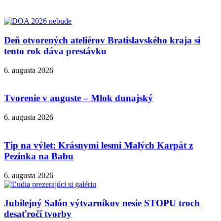
Deň otvorených ateliérov Bratislavského kraja si
tento rok dáva prestávku
6. augusta 2026
Tvorenie v auguste – Mlok dunajský
6. augusta 2026
Tip na výlet: Krásnymi lesmi Malých Karpát z
Pezinka na Babu
6. augusta 2026
Jubilejný Salón výtvarníkov nesie STOPU troch
desaťročí tvorby