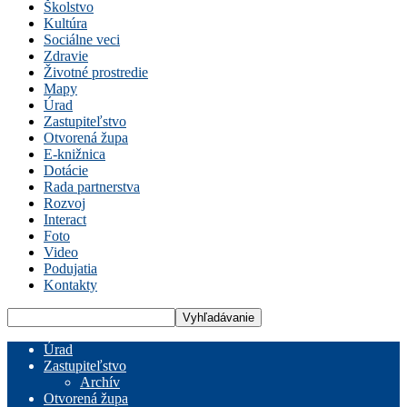
Školstvo
Kultúra
Sociálne veci
Zdravie
Životné prostredie
Mapy
Úrad
Zastupiteľstvo
Otvorená župa
E-knižnica
Dotácie
Rada partnerstva
Rozvoj
Interact
Foto
Video
Podujatia
Kontakty
Úrad
Zastupiteľstvo
Archív
Otvorená župa