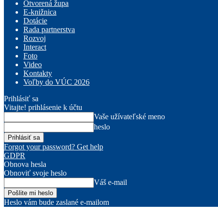
Otvorená župa
E-knižnica
Dotácie
Rada partnerstva
Rozvoj
Interact
Foto
Video
Kontakty
Voľby do VÚC 2026
Prihlásiť sa
Vitajte! prihlásenie k účtu
Vaše užívateľské meno
heslo
Forgot your password? Get help
GDPR
Obnova hesla
Obnoviť svoje heslo
Váš e-mail
Heslo vám bude zaslané e-mailom