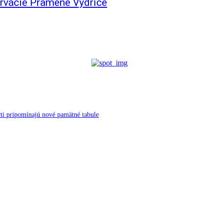
zervácie Pramene Vydrice
ti pripomínajú nové pamätné tabule