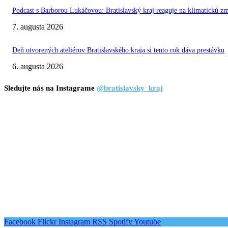
Podcast s Barborou Lukáčovou: Bratislavský kraj reaguje na klimatickú z
7. augusta 2026
Deň otvorených ateliérov Bratislavského kraja si tento rok dáva prestávku
6. augusta 2026
Sledujte nás na Instagrame
@bratislavsky_kraj
Facebook
Flickr
Instagram
RSS
Spotify
Youtube