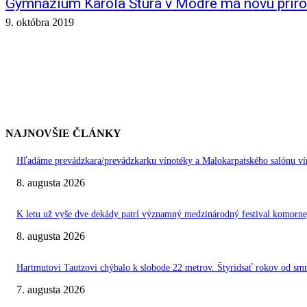
Gymnázium Karola Štúra v Modre má novú príro
9. októbra 2019
NAJNOVŠIE ČLÁNKY
Hľadáme prevádzkara/prevádzkarku vínotéky a Malokarpatského salónu vín
8. augusta 2026
K letu už vyše dve dekády patrí významný medzinárodný festival kom
8. augusta 2026
Hartmutovi Tautzovi chýbalo k slobode 22 metrov. Štyridsať rokov od smr
7. augusta 2026