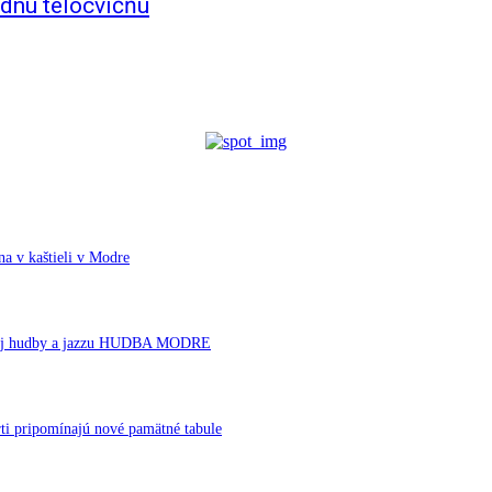
dnú telocvičňu
a v kaštieli v Modre
ornej hudby a jazzu HUDBA MODRE
ti pripomínajú nové pamätné tabule