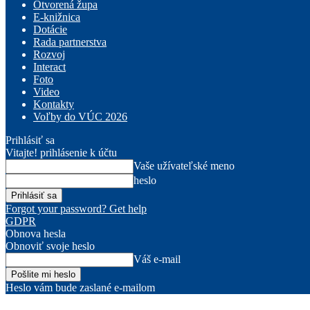
Otvorená župa
E-knižnica
Dotácie
Rada partnerstva
Rozvoj
Interact
Foto
Video
Kontakty
Voľby do VÚC 2026
Prihlásiť sa
Vitajte! prihlásenie k účtu
Vaše užívateľské meno
heslo
Forgot your password? Get help
GDPR
Obnova hesla
Obnoviť svoje heslo
Váš e-mail
Heslo vám bude zaslané e-mailom