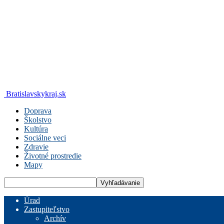
Bratislavskykraj.sk
Doprava
Školstvo
Kultúra
Sociálne veci
Zdravie
Životné prostredie
Mapy
Úrad
Zastupiteľstvo
Archív