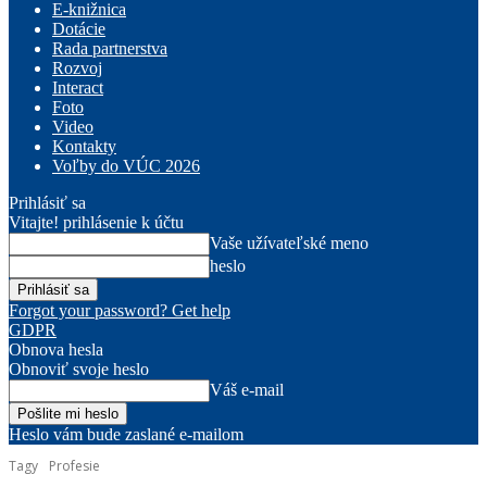
E-knižnica
Dotácie
Rada partnerstva
Rozvoj
Interact
Foto
Video
Kontakty
Voľby do VÚC 2026
Prihlásiť sa
Vitajte! prihlásenie k účtu
Vaše užívateľské meno
heslo
Forgot your password? Get help
GDPR
Obnova hesla
Obnoviť svoje heslo
Váš e-mail
Heslo vám bude zaslané e-mailom
Tagy
Profesie