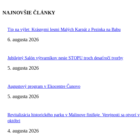
NAJNOVŠIE ČLÁNKY
Tip na výlet: Krásnymi lesmi Malých Karpát z Pezinka na Babu
6. augusta 2026
Jubilejný Salón výtvarníkov nesie STOPU troch desaťročí tvorby
5. augusta 2026
Augustový program v Ekocentre Čunovo
5. augusta 2026
Revitalizácia historického parku v Malinove finišuje. Verejnosti sa otvorí v
októbri
4. augusta 2026