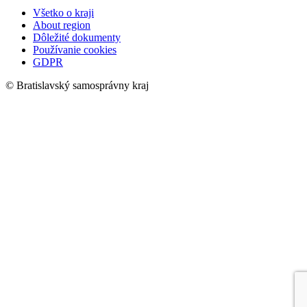
Všetko o kraji
About region
Dôležité dokumenty
Používanie cookies
GDPR
© Bratislavský samosprávny kraj