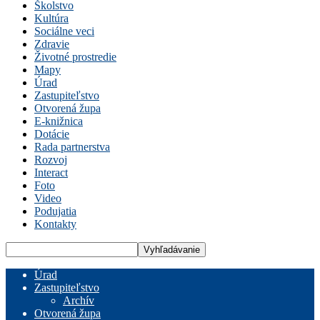
Školstvo
Kultúra
Sociálne veci
Zdravie
Životné prostredie
Mapy
Úrad
Zastupiteľstvo
Otvorená župa
E-knižnica
Dotácie
Rada partnerstva
Rozvoj
Interact
Foto
Video
Podujatia
Kontakty
Úrad
Zastupiteľstvo
Archív
Otvorená župa