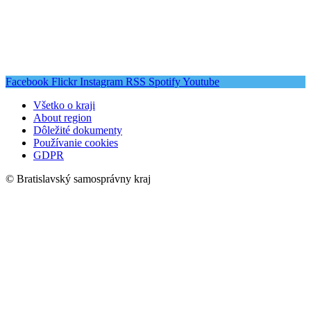
Facebook
Flickr
Instagram
RSS
Spotify
Youtube
Všetko o kraji
About region
Dôležité dokumenty
Používanie cookies
GDPR
© Bratislavský samosprávny kraj