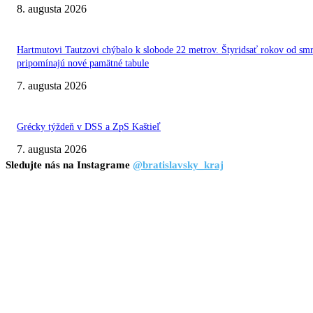
8. augusta 2026
Hartmutovi Tautzovi chýbalo k slobode 22 metrov. Štyridsať rokov od smr
pripomínajú nové pamätné tabule
7. augusta 2026
Grécky týždeň v DSS a ZpS Kaštieľ
7. augusta 2026
Sledujte nás na Instagrame
@bratislavsky_kraj