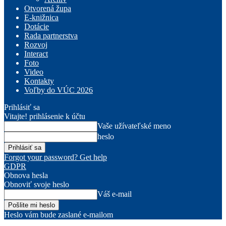
Otvorená župa
E-knižnica
Dotácie
Rada partnerstva
Rozvoj
Interact
Foto
Video
Kontakty
Voľby do VÚC 2026
Prihlásiť sa
Vitajte! prihlásenie k účtu
Vaše užívateľské meno
heslo
Forgot your password? Get help
GDPR
Obnova hesla
Obnoviť svoje heslo
Váš e-mail
Heslo vám bude zaslané e-mailom