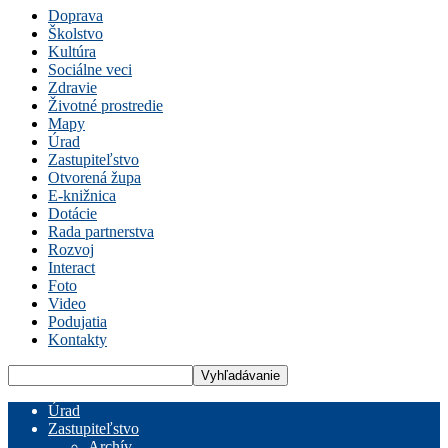
Doprava
Školstvo
Kultúra
Sociálne veci
Zdravie
Životné prostredie
Mapy
Úrad
Zastupiteľstvo
Otvorená župa
E-knižnica
Dotácie
Rada partnerstva
Rozvoj
Interact
Foto
Video
Podujatia
Kontakty
Úrad
Zastupiteľstvo
Archív