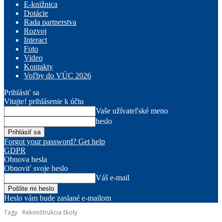
E-knižnica
Dotácie
Rada partnerstva
Rozvoj
Interact
Foto
Video
Kontakty
Voľby do VÚC 2026
Prihlásiť sa
Vitajte! prihlásenie k účtu
Vaše užívateľské meno
heslo
Forgot your password? Get help
GDPR
Obnova hesla
Obnoviť svoje heslo
Váš e-mail
Heslo vám bude zaslané e-mailom
Tagy
Rekonštrukcia školy