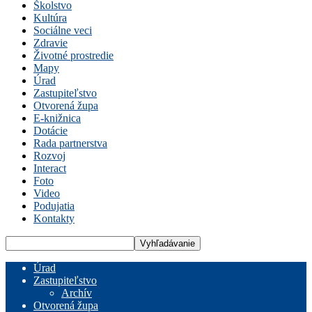
Školstvo
Kultúra
Sociálne veci
Zdravie
Životné prostredie
Mapy
Úrad
Zastupiteľstvo
Otvorená župa
E-knižnica
Dotácie
Rada partnerstva
Rozvoj
Interact
Foto
Video
Podujatia
Kontakty
Úrad
Zastupiteľstvo
Archív
Otvorená župa