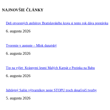
NAJNOVŠIE ČLÁNKY
Deň otvorených ateliérov Bratislavského kraja si tento rok dáva prestávku
6. augusta 2026
Tvorenie v auguste – Mlok dunajský
6. augusta 2026
Tip na výlet: Krásnymi lesmi Malých Karpát z Pezinka na Babu
6. augusta 2026
Jubilejný Salón výtvarníkov nesie STOPU troch desaťročí tvorby
5. augusta 2026