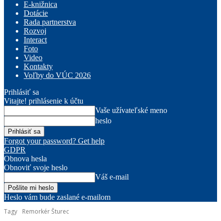
E-knižnica
Dotácie
Rada partnerstva
Rozvoj
Interact
Foto
Video
Kontakty
Voľby do VÚC 2026
Prihlásiť sa
Vitajte! prihlásenie k účtu
Vaše užívateľské meno
heslo
Forgot your password? Get help
GDPR
Obnova hesla
Obnoviť svoje heslo
Váš e-mail
Heslo vám bude zaslané e-mailom
Tagy
Remorkér Šturec