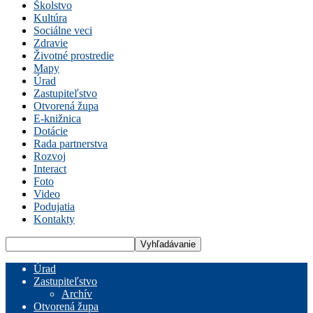
Školstvo
Kultúra
Sociálne veci
Zdravie
Životné prostredie
Mapy
Úrad
Zastupiteľstvo
Otvorená župa
E-knižnica
Dotácie
Rada partnerstva
Rozvoj
Interact
Foto
Video
Podujatia
Kontakty
Úrad
Zastupiteľstvo
Archív
Otvorená župa