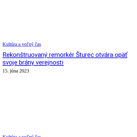
Kultúra a voľný čas
Rekonštruovaný remorkér Šturec otvára opäť
svoje brány verejnosti
15. júna 2023
Kultúra a voľný čas