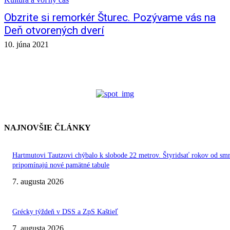
Obzrite si remorkér Šturec. Pozývame vás na
Deň otvorených dverí
10. júna 2021
NAJNOVŠIE ČLÁNKY
Hartmutovi Tautzovi chýbalo k slobode 22 metrov. Štyridsať rokov od smr
pripomínajú nové pamätné tabule
7. augusta 2026
Grécky týždeň v DSS a ZpS Kaštieľ
7. augusta 2026