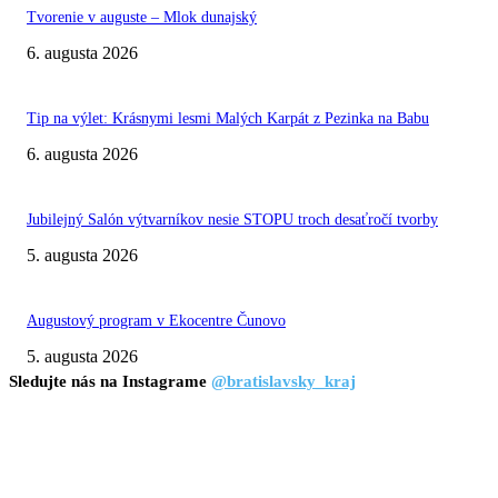
Tvorenie v auguste – Mlok dunajský
6. augusta 2026
Tip na výlet: Krásnymi lesmi Malých Karpát z Pezinka na Babu
6. augusta 2026
Jubilejný Salón výtvarníkov nesie STOPU troch desaťročí tvorby
5. augusta 2026
Augustový program v Ekocentre Čunovo
5. augusta 2026
Sledujte nás na Instagrame
@bratislavsky_kraj