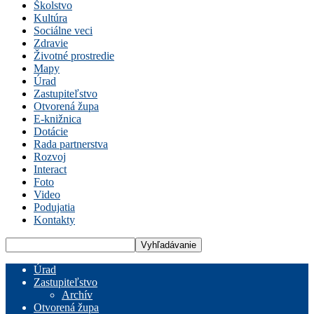
Školstvo
Kultúra
Sociálne veci
Zdravie
Životné prostredie
Mapy
Úrad
Zastupiteľstvo
Otvorená župa
E-knižnica
Dotácie
Rada partnerstva
Rozvoj
Interact
Foto
Video
Podujatia
Kontakty
Úrad
Zastupiteľstvo
Archív
Otvorená župa