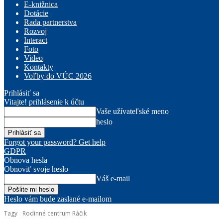
E-knižnica
Dotácie
Rada partnerstva
Rozvoj
Interact
Foto
Video
Kontakty
Voľby do VÚC 2026
Prihlásiť sa
Vitajte! prihlásenie k účtu
Vaše užívateľské meno
heslo
Forgot your password? Get help
GDPR
Obnova hesla
Obnoviť svoje heslo
Váš e-mail
Heslo vám bude zaslané e-mailom
Tagy
Rodinné centrum Ráčik