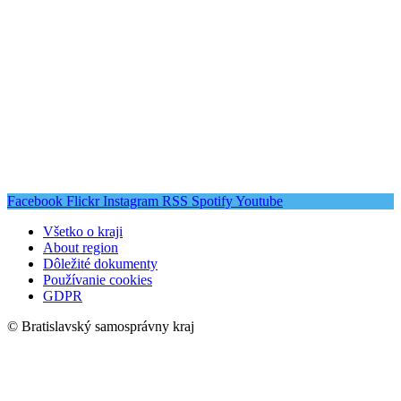
Facebook
Flickr
Instagram
RSS
Spotify
Youtube
Všetko o kraji
About region
Dôležité dokumenty
Používanie cookies
GDPR
© Bratislavský samosprávny kraj