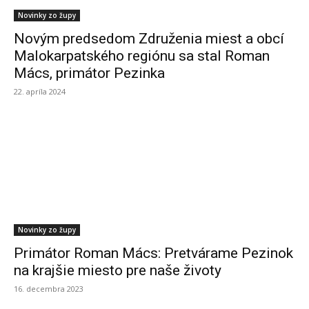
Novinky zo župy
Novým predsedom Združenia miest a obcí
Malokarpatského regiónu sa stal Roman
Mács, primátor Pezinka
22. apríla 2024
Novinky zo župy
Primátor Roman Mács: Pretvárame Pezinok
na krajšie miesto pre naše životy
16. decembra 2023