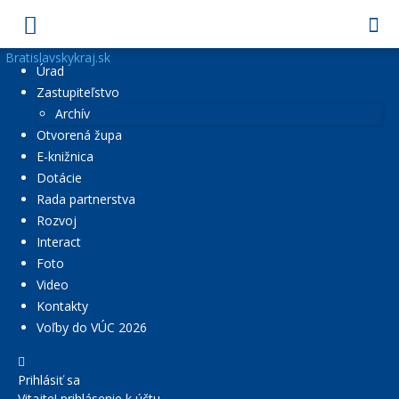
Bratislavskykraj.sk
Úrad
Zastupiteľstvo
Archív
Otvorená župa
E-knižnica
Dotácie
Rada partnerstva
Rozvoj
Interact
Foto
Video
Kontakty
Voľby do VÚC 2026
Prihlásiť sa
Vitajte! prihlásenie k účtu