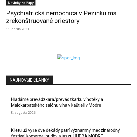
Novinky zo župy
Psychiatrická nemocnica v Pezinku má
zrekonštruované priestory
11. apríla 2023
NAJNOVŠIE ČLÁNKY
Hľadáme prevádzkara/prevádzkarku vínotéky a
Malokarpatského salónu vína v kaštieli v Modre
8. augusta 2026
K letu už vyše dve dekády patrí významný medzinárodný
festival komornej hudby a jazzu HUDBA MODRE