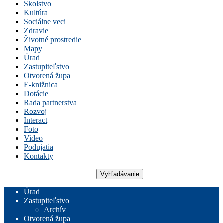
Školstvo
Kultúra
Sociálne veci
Zdravie
Životné prostredie
Mapy
Úrad
Zastupiteľstvo
Otvorená župa
E-knižnica
Dotácie
Rada partnerstva
Rozvoj
Interact
Foto
Video
Podujatia
Kontakty
Úrad
Zastupiteľstvo
Archív
Otvorená župa