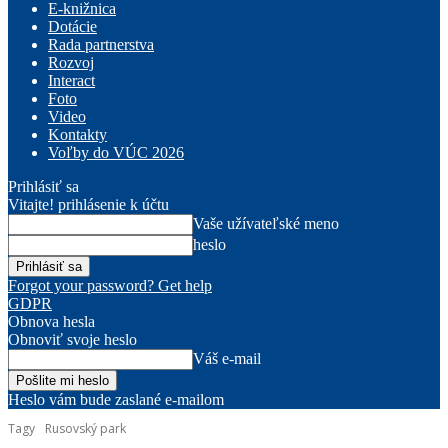
E-knižnica
Dotácie
Rada partnerstva
Rozvoj
Interact
Foto
Video
Kontakty
Voľby do VÚC 2026
Prihlásiť sa
Vitajte! prihlásenie k účtu
Vaše užívateľské meno
heslo
Forgot your password? Get help
GDPR
Obnova hesla
Obnoviť svoje heslo
Váš e-mail
Heslo vám bude zaslané e-mailom
Tagy
Rusovský park