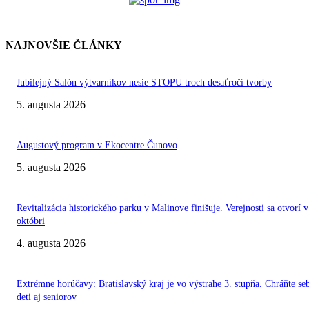
NAJNOVŠIE ČLÁNKY
Jubilejný Salón výtvarníkov nesie STOPU troch desaťročí tvorby
5. augusta 2026
Augustový program v Ekocentre Čunovo
5. augusta 2026
Revitalizácia historického parku v Malinove finišuje. Verejnosti sa otvorí v
októbri
4. augusta 2026
Extrémne horúčavy: Bratislavský kraj je vo výstrahe 3. stupňa. Chráňte se
deti aj seniorov