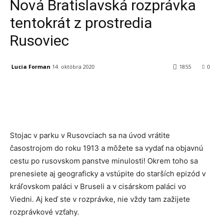
Nová Bratislavská rozprávka
tentokrát z prostredia
Rusoviec
Lucia Forman
14. októbra 2020
1855
0
Facebook
X
Linkedin
Tumblr
Stojac v parku v Rusovciach sa na úvod vrátite
časostrojom do roku 1913 a môžete sa vydať na objavnú
cestu po rusovskom panstve minulosti! Okrem toho sa
prenesiete aj geograficky a vstúpite do starších epizód v
kráľovskom paláci v Bruseli a v cisárskom paláci vo
Viedni. Aj keď ste v rozprávke, nie vždy tam zažijete
rozprávkové vzťahy.