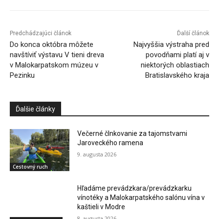
Predchádzajúci článok
Ďalší článok
Do konca októbra môžete
Najvyššia výstraha pred
navštíviť výstavu V tieni dreva
povodňami platí aj v
v Malokarpatskom múzeu v
niektorých oblastiach
Pezinku
Bratislavského kraja
Ďalšie články
Večerné člnkovanie za tajomstvami
Jaroveckého ramena
9. augusta 2026
Cestovný ruch
Hľadáme prevádzkara/prevádzkarku
vínotéky a Malokarpatského salónu vína v
kaštieli v Modre
8. augusta 2026