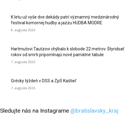
K letu už vyše dve dekády patrí významný medzinárodný
festival komornej hudby a jazzu HUDBA MODRE
8. augusta 2026
Hartmutovi Tautzovi chýbalo k slobode 22 metrov. Štyridsať
rokov od smrti pripomínajú nové pamätné tabule
7. augusta 2026
Grécky týždeň v DSS a ZpS Kaštieľ
7. augusta 2026
Sledujte nás na Instagrame
@bratislavsky_kraj