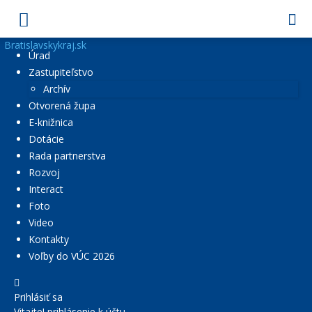
Bratislavskykraj.sk
Úrad
Zastupiteľstvo
Archív
Otvorená župa
E-knižnica
Dotácie
Rada partnerstva
Rozvoj
Interact
Foto
Video
Kontakty
Voľby do VÚC 2026
Prihlásiť sa
Vitajte! prihlásenie k účtu