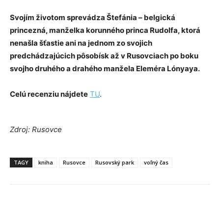
Svojím životom sprevádza Štefánia – belgická
princezná, manželka korunného princa Rudolfa, ktorá
nenašla šťastie ani na jednom zo svojich
predchádzajúcich pôsobísk až v Rusovciach po boku
svojho druhého a drahého manžela Eleméra Lónyaya.
Celú recenziu nájdete
TU
.
Zdroj: Rusovce
TAGY
kniha
Rusovce
Rusovský park
voľný čas
Facebook
X
Linkedin
Tumblr