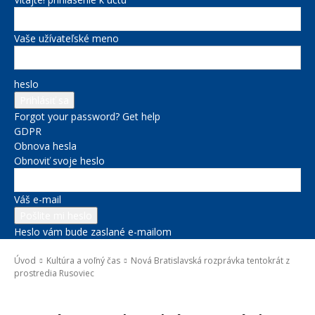
Vaše užívateľské meno
heslo
Forgot your password? Get help
GDPR
Obnova hesla
Obnoviť svoje heslo
Váš e-mail
Heslo vám bude zaslané e-mailom
Úvod
Kultúra a voľný čas
Nová Bratislavská rozprávka tentokrát z
prostredia Rusoviec
Kultúra a voľný čas