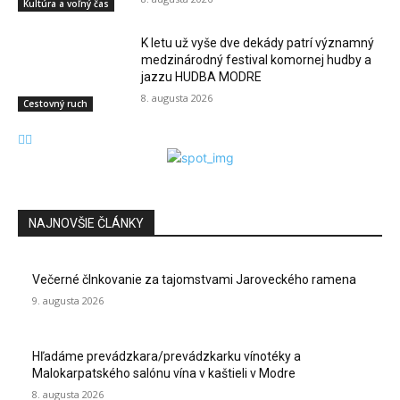
Kultúra a voľný čas
K letu už vyše dve dekády patrí významný
medzinárodný festival komornej hudby a
jazzu HUDBA MODRE
8. augusta 2026
Cestovný ruch
NAJNOVŠIE ČLÁNKY
Večerné člnkovanie za tajomstvami Jaroveckého ramena
9. augusta 2026
Hľadáme prevádzkara/prevádzkarku vínotéky a
Malokarpatského salónu vína v kaštieli v Modre
8. augusta 2026