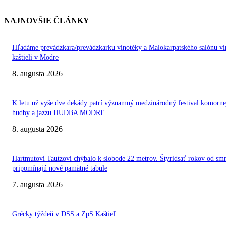
NAJNOVŠIE ČLÁNKY
Hľadáme prevádzkara/prevádzkarku vínotéky a Malokarpatského salónu ví
kaštieli v Modre
8. augusta 2026
K letu už vyše dve dekády patrí významný medzinárodný festival komorne
hudby a jazzu HUDBA MODRE
8. augusta 2026
Hartmutovi Tautzovi chýbalo k slobode 22 metrov. Štyridsať rokov od smr
pripomínajú nové pamätné tabule
7. augusta 2026
Grécky týždeň v DSS a ZpS Kaštieľ