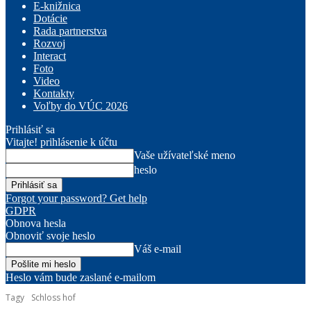
E-knižnica
Dotácie
Rada partnerstva
Rozvoj
Interact
Foto
Video
Kontakty
Voľby do VÚC 2026
Prihlásiť sa
Vitajte! prihlásenie k účtu
Vaše užívateľské meno
heslo
Forgot your password? Get help
GDPR
Obnova hesla
Obnoviť svoje heslo
Váš e-mail
Heslo vám bude zaslané e-mailom
Tagy
Schloss hof