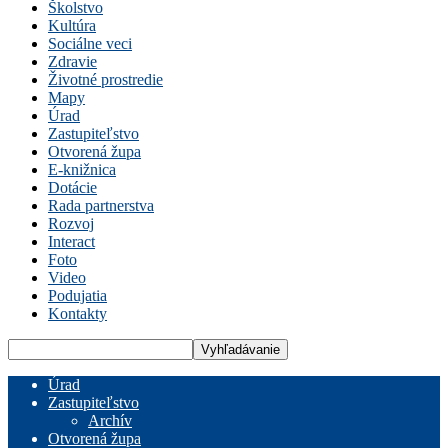
Školstvo
Kultúra
Sociálne veci
Zdravie
Životné prostredie
Mapy
Úrad
Zastupiteľstvo
Otvorená župa
E-knižnica
Dotácie
Rada partnerstva
Rozvoj
Interact
Foto
Video
Podujatia
Kontakty
Úrad
Zastupiteľstvo
Archív
Otvorená župa