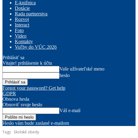
E-knižnica
Dotácie
Rada partnerstva
Rozvoj
Interact
Foto
Video
Kontakty
Voľby do VÚC 2026
Prihlásiť sa
Vitajte! prihlásenie k účtu
Vaše užívateľské meno
heslo
Forgot your password? Get help
GDPR
Obnova hesla
Obnoviť svoje heslo
Váš e-mail
Heslo vám bude zaslané e-mailom
Tagy
školské obedy