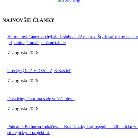
NAJNOVŠIE ČLÁNKY
Hartmutovi Tautzovi chýbalo k slobode 22 metrov. Štyridsať rokov od smr
pripomínajú nové pamätné tabule
7. augusta 2026
Grécky týždeň v DSS a ZpS Kaštieľ
7. augusta 2026
Divadelný tábor má stále voľné miesta
7. augusta 2026
Podcast s Barborou Lukáčovou: Bratislavský kraj reaguje na klimatickú z
strategickými projektmi.