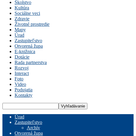
Školstvo
Kultúra
Sociálne veci
Zdravie
Životné prostredie
Mapy
Úrad
Zastupiteľstvo
Otvorená župa
E-knižnica
Dotácie
Rada partnerstva
Rozvoj
Interact
Foto
Video
Podujatia
Kontakty
Úrad
Zastupiteľstvo
Archív
Otvorená župa