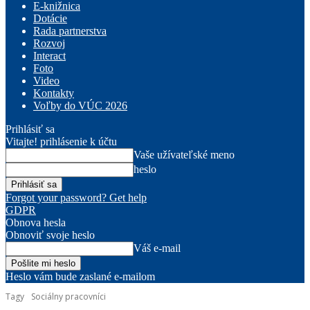
E-knižnica
Dotácie
Rada partnerstva
Rozvoj
Interact
Foto
Video
Kontakty
Voľby do VÚC 2026
Prihlásiť sa
Vitajte! prihlásenie k účtu
Vaše užívateľské meno
heslo
Forgot your password? Get help
GDPR
Obnova hesla
Obnoviť svoje heslo
Váš e-mail
Heslo vám bude zaslané e-mailom
Tagy
Sociálny pracovníci