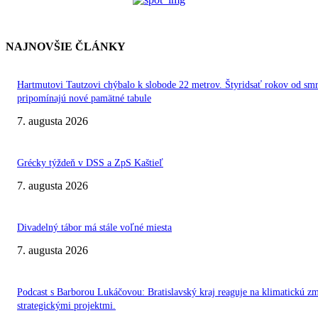
NAJNOVŠIE ČLÁNKY
Hartmutovi Tautzovi chýbalo k slobode 22 metrov. Štyridsať rokov od smr
pripomínajú nové pamätné tabule
7. augusta 2026
Grécky týždeň v DSS a ZpS Kaštieľ
7. augusta 2026
Divadelný tábor má stále voľné miesta
7. augusta 2026
Podcast s Barborou Lukáčovou: Bratislavský kraj reaguje na klimatickú z
strategickými projektmi.