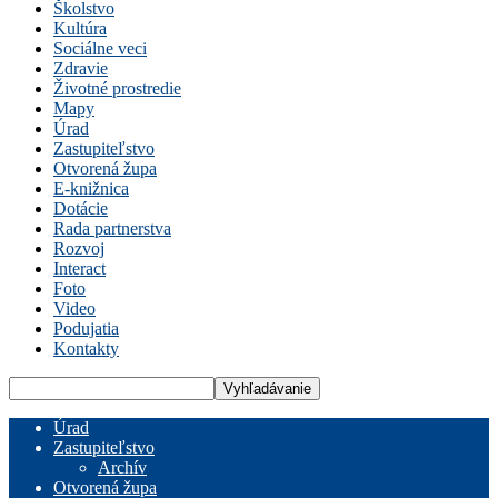
Školstvo
Kultúra
Sociálne veci
Zdravie
Životné prostredie
Mapy
Úrad
Zastupiteľstvo
Otvorená župa
E-knižnica
Dotácie
Rada partnerstva
Rozvoj
Interact
Foto
Video
Podujatia
Kontakty
Úrad
Zastupiteľstvo
Archív
Otvorená župa