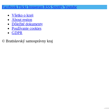
Facebook
Flickr
Instagram
RSS
Spotify
Youtube
Všetko o kraji
About region
Dôležité dokumenty
Používanie cookies
GDPR
© Bratislavský samosprávny kraj