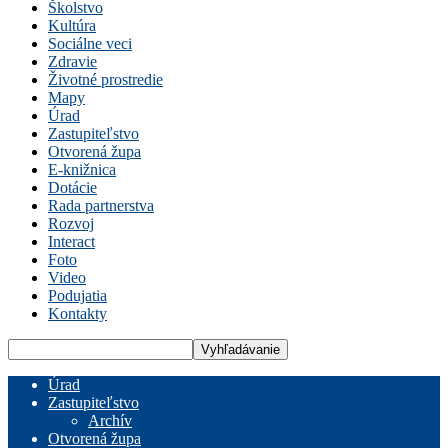
Školstvo
Kultúra
Sociálne veci
Zdravie
Životné prostredie
Mapy
Úrad
Zastupiteľstvo
Otvorená župa
E-knižnica
Dotácie
Rada partnerstva
Rozvoj
Interact
Foto
Video
Podujatia
Kontakty
Úrad
Zastupiteľstvo
Archív
Otvorená župa