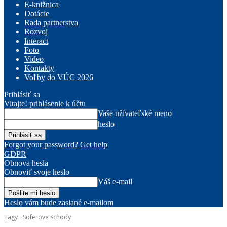
E-knižnica
Dotácie
Rada partnerstva
Rozvoj
Interact
Foto
Video
Kontakty
Voľby do VÚC 2026
Prihlásiť sa
Vitajte! prihlásenie k účtu
Vaše užívateľské meno
heslo
Forgot your password? Get help
GDPR
Obnova hesla
Obnoviť svoje heslo
Váš e-mail
Heslo vám bude zaslané e-mailom
Tagy
Soferove schody