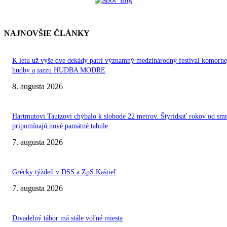
NAJNOVŠIE ČLÁNKY
K letu už vyše dve dekády patrí významný medzinárodný festival komorne
hudby a jazzu HUDBA MODRE
8. augusta 2026
Hartmutovi Tautzovi chýbalo k slobode 22 metrov. Štyridsať rokov od smr
pripomínajú nové pamätné tabule
7. augusta 2026
Grécky týždeň v DSS a ZpS Kaštieľ
7. augusta 2026
Divadelný tábor má stále voľné miesta