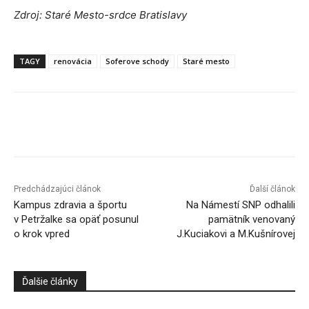
Zdroj: Staré Mesto-srdce Bratislavy
TAGY
renovácia
Soferove schody
Staré mesto
Facebook
X
Linkedin
Tumblr
Predchádzajúci článok
Ďalší článok
Kampus zdravia a športu
Na Námestí SNP odhalili
v Petržalke sa opäť posunul
pamätník venovaný
o krok vpred
J.Kuciakovi a M.Kušnírovej
Ďalšie články