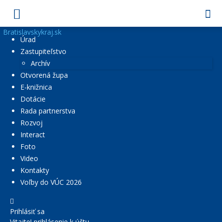
Bratislavskykraj.sk
Úrad
Zastupiteľstvo
Archív
Otvorená župa
E-knižnica
Dotácie
Rada partnerstva
Rozvoj
Interact
Foto
Video
Kontakty
Voľby do VÚC 2026
Prihlásiť sa
Vitajte! prihlásenie k účtu