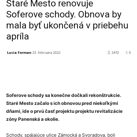
Staré Mesto renovuje
Soferove schody. Obnova by
mala byť ukončená v priebehu
apríla
Lucia Forman
23. februára 2022
2472
0
Facebook
X
Linkedin
Tumblr
Soferove schody sa konečne dočkali rekonštrukcie.
Staré Mesto začalo s ich obnovou pred niekoľkými
dňami, ide o prvú časť projektu projektu revitalizácie
zóny Panenská a okolie.
Schody, spájajúce ulice Zámocká a Svoradova, boli