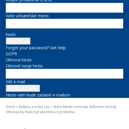
Vaše užívateľské meno
heslo
Forgot your password? Get help
GDPR
Obnova hesla
Obnoviť svoje heslo
Váš e-mail
Heslo vám bude zaslané e-mailom
Úvod
Kultúra a voľný čas
Staré Mesto renovuje Soferove schody.
Obnova by mala byť ukončená v priebehu...
Kultúra a voľný čas
Správy na titulke