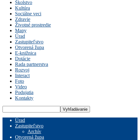
Školstvo
Kultúra
Sociálne veci
Zdravie
Životné prostredie
Mapy
Úrad
Zastupiteľstvo
Otvorená župa
E-knižnica
Dotácie
Rada partnerstva
Rozvoj
Interact
Foto
Video
Podujatia
Kontakty
Úrad
Zastupiteľstvo
Archív
Otvorená župa