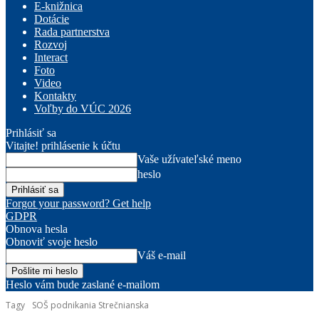
E-knižnica
Dotácie
Rada partnerstva
Rozvoj
Interact
Foto
Video
Kontakty
Voľby do VÚC 2026
Prihlásiť sa
Vitajte! prihlásenie k účtu
Vaše užívateľské meno
heslo
Forgot your password? Get help
GDPR
Obnova hesla
Obnoviť svoje heslo
Váš e-mail
Heslo vám bude zaslané e-mailom
Tagy
SOŠ podnikania Strečnianska