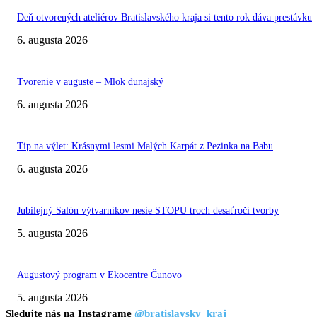
Deň otvorených ateliérov Bratislavského kraja si tento rok dáva prestávku
6. augusta 2026
Tvorenie v auguste – Mlok dunajský
6. augusta 2026
Tip na výlet: Krásnymi lesmi Malých Karpát z Pezinka na Babu
6. augusta 2026
Jubilejný Salón výtvarníkov nesie STOPU troch desaťročí tvorby
5. augusta 2026
Augustový program v Ekocentre Čunovo
5. augusta 2026
Sledujte nás na Instagrame
@bratislavsky_kraj