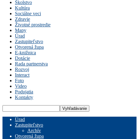
Školstvo
Kultúra
Sociálne veci
Zdravie
Životné prostredie
Mapy
Úrad
Zastupiteľstvo
Otvorená župa
E-knižnica
Dotácie
Rada partnerstva
Rozvoj
Interact
Foto
Video
Podujatia
Kontakty
Úrad
Zastupiteľstvo
Archív
Otvorená župa