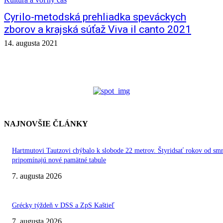
Cyrilo-metodská prehliadka speváckych
zborov a krajská súťaž Viva il canto 2021
14. augusta 2021
NAJNOVŠIE ČLÁNKY
Hartmutovi Tautzovi chýbalo k slobode 22 metrov. Štyridsať rokov od smr
pripomínajú nové pamätné tabule
7. augusta 2026
Grécky týždeň v DSS a ZpS Kaštieľ
7. augusta 2026