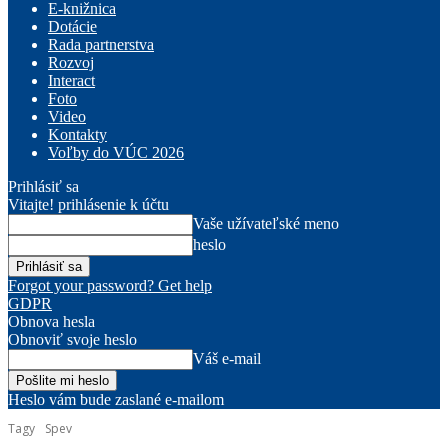
E-knižnica
Dotácie
Rada partnerstva
Rozvoj
Interact
Foto
Video
Kontakty
Voľby do VÚC 2026
Prihlásiť sa
Vitajte! prihlásenie k účtu
Vaše užívateľské meno
heslo
Forgot your password? Get help
GDPR
Obnova hesla
Obnoviť svoje heslo
Váš e-mail
Heslo vám bude zaslané e-mailom
Tagy
Spev