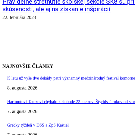
Pravidelné stretnutie školskej sekcie SK8 sú pr
skúseností, ale aj na získanie inšpirácií
22. februára 2023
NAJNOVŠIE ČLÁNKY
K letu už vyše dve dekády patrí významný medzinárodný festival kom
8. augusta 2026
Hartmutovi Tautzovi chýbalo k slobode 22 metrov. Štyridsať rokov od smr
7. augusta 2026
Grécky týždeň v DSS a ZpS Kaštieľ
7. augusta 2026