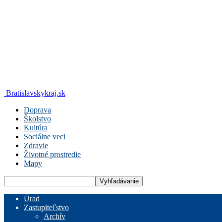
Bratislavskykraj.sk
Doprava
Školstvo
Kultúra
Sociálne veci
Zdravie
Životné prostredie
Mapy
Úrad
Zastupiteľstvo
Archív