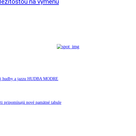
íležitosťou na výmenu
ornej hudby a jazzu HUDBA MODRE
ti pripomínajú nové pamätné tabule