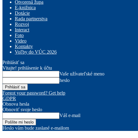
Otvorená župa
E-knižnica
Dotácie
Rada partnerstva
Rozvoj
Interact
Foto
Video
Kontakty
Voľby do VÚC 2026
Prihlásiť sa
Vitajte! prihlásenie k účtu
Vaše užívateľské meno
heslo
Forgot your password? Get help
GDPR
Obnova hesla
Obnoviť svoje heslo
Váš e-mail
Heslo vám bude zaslané e-mailom