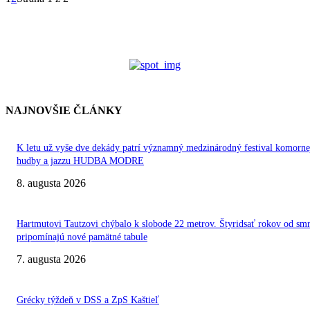
NAJNOVŠIE ČLÁNKY
K letu už vyše dve dekády patrí významný medzinárodný festival komorne
hudby a jazzu HUDBA MODRE
8. augusta 2026
Hartmutovi Tautzovi chýbalo k slobode 22 metrov. Štyridsať rokov od smr
pripomínajú nové pamätné tabule
7. augusta 2026
Grécky týždeň v DSS a ZpS Kaštieľ