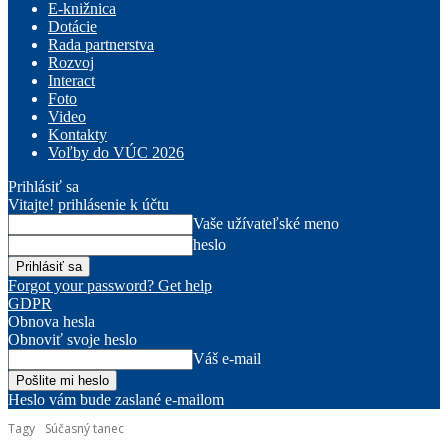
E-knižnica
Dotácie
Rada partnerstva
Rozvoj
Interact
Foto
Video
Kontakty
Voľby do VÚC 2026
Prihlásiť sa
Vitajte! prihlásenie k účtu
Vaše užívateľské meno
heslo
Forgot your password? Get help
GDPR
Obnova hesla
Obnoviť svoje heslo
Váš e-mail
Heslo vám bude zaslané e-mailom
Tagy
Súčasný tanec