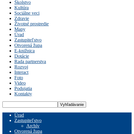
Školstvo
Kultúra
Sociálne veci
Zdravie
Životné prostredie
Mapy
Úrad
Zastupiteľstvo
Otvorená župa
E-knižnica
Dotácie
Rada partnerstva
Rozvoj
Interact
Foto
Video
Podujatia
Kontakty
Úrad
Zastupiteľstvo
Archív
Otvorená župa