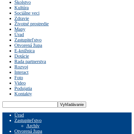
Školstvo
Kultúra
Sociálne veci
Zdravie
Životné prostredie
Mapy
Úrad
Zastupiteľstvo
Otvorená župa
E-knižnica
Dotácie
Rada partnerstva
Rozvoj
Interact
Foto
Video
Podujatia
Kontakty
Úrad
Zastupiteľstvo
Archív
Otvorená župa