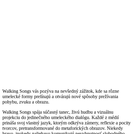
Walking Songs vás pozýva na nevšedný zážitok, kde sa rôzne
umelecké formy prelínajú a otvárajú nové spôsoby prežívania
pohybu, zvuku a obrazu.
Walking Songs spája súčasný tanec, živú hudbu a vizuálnu
projekciu do jedinečného umeleckého dialógu. Každé z médií
prináša svoj vlastný jazyk, ktorým odkrýva zámery, reflexie a pocity
tvorcov, pretransformované do metaforických obrazov. Niekedy
hravo, inokedy naliehavo komunikujú nevyhnutnosť slobodného