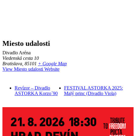
Miesto udalosti
Divadlo Aréna
Viedenská cesta 10
Bratislava
,
85101
+ Google Map
View Miesto udalosti Website
Revízor – Divadlo
FESTIVAL ASTORKA 2025:
ASTORKA Korzo´90
Malý princ (Divadlo Viola)