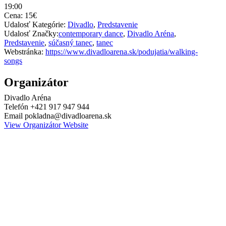
19:00
Cena:
15€
Udalosť Kategórie:
Divadlo
,
Predstavenie
Udalosť Značky:
contemporary dance
,
Divadlo Aréna
,
Predstavenie
,
súčasný tanec
,
tanec
Webstránka:
https://www.divadloarena.sk/podujatia/walking-
songs
Organizátor
Divadlo Aréna
Telefón
+421 917 947 944
Email
pokladna@divadloarena.sk
View Organizátor Website