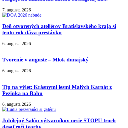
7. augusta 2026
Deň otvorených ateliérov Bratislavského kraja si
tento rok dáva prestávku
6. augusta 2026
Tvorenie v auguste – Mlok dunajský
6. augusta 2026
Tip na výlet: Krásnymi lesmi Malých Karpát z
Pezinka na Babu
6. augusta 2026
Jubilejný Salón výtvarníkov nesie STOPU troch
desaťročí tvorby