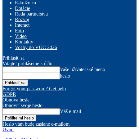
E-knižnica
Dotácie
Rada partnerstva
Rozvoj
Interact
Foto
Video
Kontakty
Voľby do VÚC 2026
Prihlásiť sa
Vitajte! prihlásenie k účtu
Vaše užívateľské meno
heslo
Forgot your password? Get help
GDPR
Obnova hesla
Obnoviť svoje heslo
Váš e-mail
Heslo vám bude zaslané e-mailom
Úvod