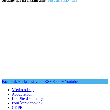
Sledujte nás na Instagrame
@bratislavsky_kraj
Facebook
Flickr
Instagram
RSS
Spotify
Youtube
Všetko o kraji
About region
Dôležité dokumenty
Používanie cookies
GDPR