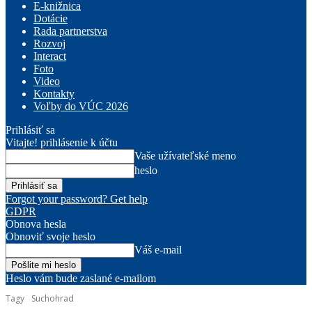
E-knižnica
Dotácie
Rada partnerstva
Rozvoj
Interact
Foto
Video
Kontakty
Voľby do VÚC 2026
Prihlásiť sa
Vitajte! prihlásenie k účtu
Vaše užívateľské meno
heslo
Forgot your password? Get help
GDPR
Obnova hesla
Obnoviť svoje heslo
Váš e-mail
Heslo vám bude zaslané e-mailom
Tagy
Suchohrad