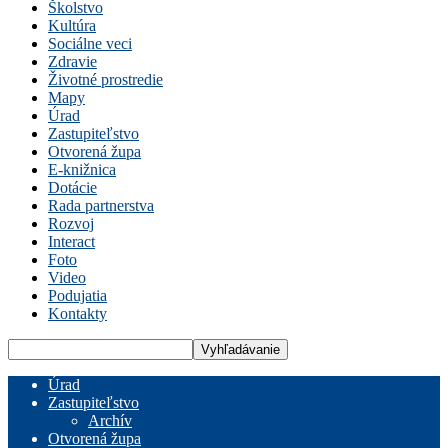
Školstvo
Kultúra
Sociálne veci
Zdravie
Životné prostredie
Mapy
Úrad
Zastupiteľstvo
Otvorená župa
E-knižnica
Dotácie
Rada partnerstva
Rozvoj
Interact
Foto
Video
Podujatia
Kontakty
Úrad
Zastupiteľstvo
Archív
Otvorená župa