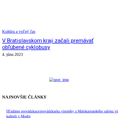
Kultúra a voľný čas
V Bratislavskom kraji začali premávať
obľúbené cyklobusy
4. júna 2023
NAJNOVŠIE ČLÁNKY
Hľadáme prevádzkara/prevádzkarku vínotéky a Malokarpatského salónu ví
kaštieli v Modre