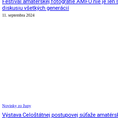
Festival amatérskej fotografie AMFO nie je len s
diskusiu všetkých generácií
11. septembra 2024
Novinky zo župy
Výstava Celoštátnej postupovej súťaže amatér