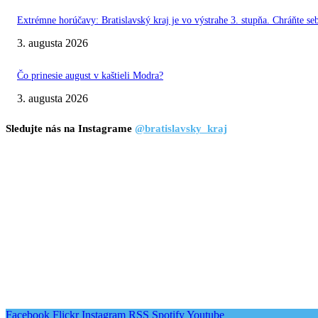
Extrémne horúčavy: Bratislavský kraj je vo výstrahe 3. stupňa. Chráňte seb
3. augusta 2026
Čo prinesie august v kaštieli Modra?
3. augusta 2026
Sledujte nás na Instagrame
@bratislavsky_kraj
Facebook
Flickr
Instagram
RSS
Spotify
Youtube