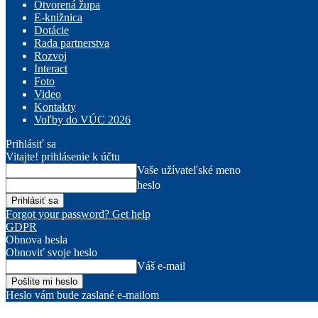
Otvorená župa
E-knižnica
Dotácie
Rada partnerstva
Rozvoj
Interact
Foto
Video
Kontakty
Voľby do VÚC 2026
Prihlásiť sa
Vitajte! prihlásenie k účtu
Vaše užívateľské meno
heslo
Forgot your password? Get help
GDPR
Obnova hesla
Obnoviť svoje heslo
Váš e-mail
Heslo vám bude zaslané e-mailom