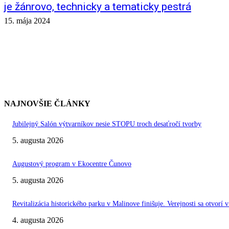
je žánrovo, technicky a tematicky pestrá
15. mája 2024
NAJNOVŠIE ČLÁNKY
Jubilejný Salón výtvarníkov nesie STOPU troch desaťročí tvorby
5. augusta 2026
Augustový program v Ekocentre Čunovo
5. augusta 2026
Revitalizácia historického parku v Malinove finišuje. Verejnosti sa otvorí v
4. augusta 2026