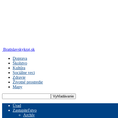
Bratislavskykraj.sk
Doprava
Školstvo
Kultúra
Sociálne veci
Zdravie
Životné prostredie
Mapy
Úrad
Zastupiteľstvo
Archív