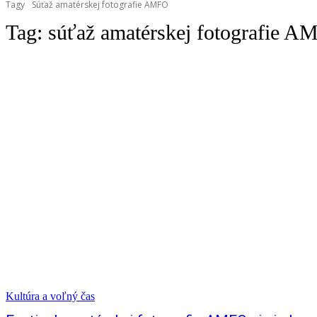
Tagy
Súťaž amatérskej fotografie AMFO
Tag:
súťaž amatérskej fotografie 
Kultúra a voľný čas