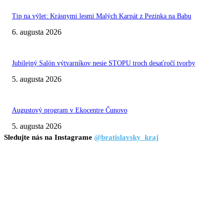
Tip na výlet: Krásnymi lesmi Malých Karpát z Pezinka na Babu
6. augusta 2026
Jubilejný Salón výtvarníkov nesie STOPU troch desaťročí tvorby
5. augusta 2026
Augustový program v Ekocentre Čunovo
5. augusta 2026
Sledujte nás na Instagrame
@bratislavsky_kraj