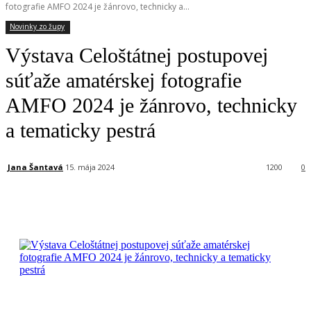
fotografie AMFO 2024 je žánrovo, technicky a...
Novinky zo župy
Výstava Celoštátnej postupovej
súťaže amatérskej fotografie
AMFO 2024 je žánrovo, technicky
a tematicky pestrá
Jana Šantavá
15. mája 2024
1200
0
Facebook
X
Linkedin
Tumblr