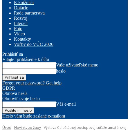
E-knižnica
Dotácie
Rada partnerstva
Rozvoj
Interact
Foto
Video
Kontakty
Voľby do VÚC 2026
Prihlásiť sa
Vitajte! prihlásenie k účtu
Vaše užívateľské meno
heslo
Forgot your password? Get help
GDPR
Obnova hesla
Obnoviť svoje heslo
Váš e-mail
Heslo vám bude zaslané e-mailom
Úvod
Novinky zo župy
Výstava Celoštátnej postupovej súťaže amatérskej