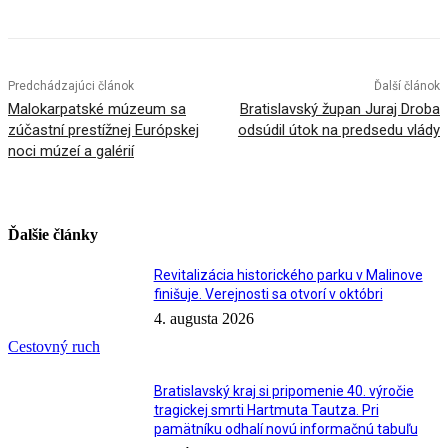
Predchádzajúci článok
Ďalší článok
Malokarpatské múzeum sa
Bratislavský župan Juraj Droba
zúčastní prestížnej Európskej
odsúdil útok na predsedu vlády
noci múzeí a galérií
Ďalšie články
Revitalizácia historického parku v Malinove
finišuje. Verejnosti sa otvorí v októbri
4. augusta 2026
Cestovný ruch
Bratislavský kraj si pripomenie 40. výročie
tragickej smrti Hartmuta Tautza. Pri
pamätníku odhalí novú informačnú tabuľu