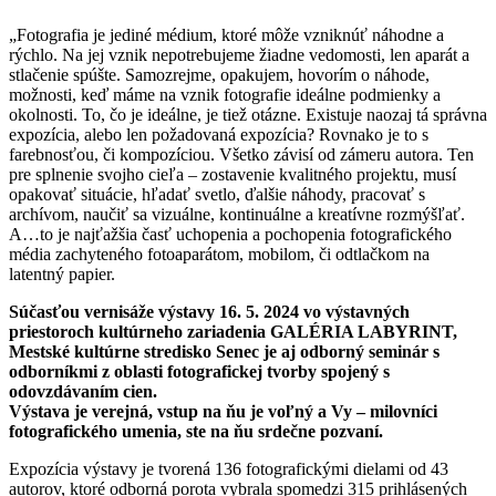
„Fotografia je jediné médium, ktoré môže vzniknúť náhodne a
rýchlo. Na jej vznik nepotrebujeme žiadne vedomosti, len aparát a
stlačenie spúšte. Samozrejme, opakujem, hovorím o náhode,
možnosti, keď máme na vznik fotografie ideálne podmienky a
okolnosti. To, čo je ideálne, je tiež otázne. Existuje naozaj tá správna
expozícia, alebo len požadovaná expozícia? Rovnako je to s
farebnosťou, či kompozíciou. Všetko závisí od zámeru autora. Ten
pre splnenie svojho cieľa – zostavenie kvalitného projektu, musí
opakovať situácie, hľadať svetlo, ďalšie náhody, pracovať s
archívom, naučiť sa vizuálne, kontinuálne a kreatívne rozmýšľať.
A…to je najťažšia časť uchopenia a pochopenia fotografického
média zachyteného fotoaparátom, mobilom, či odtlačkom na
latentný papier.
Súčasťou vernisáže výstavy 16. 5. 2024 vo výstavných
priestoroch kultúrneho zariadenia GALÉRIA LABYRINT,
Mestské kultúrne stredisko Senec je aj odborný seminár s
odborníkmi z oblasti fotografickej tvorby spojený s
odovzdávaním cien.
Výstava je verejná, vstup na ňu je voľný a Vy – milovníci
fotografického umenia, ste na ňu srdečne pozvaní.
Expozícia výstavy je tvorená 136 fotografickými dielami od 43
autorov, ktoré odborná porota vybrala spomedzi 315 prihlásených