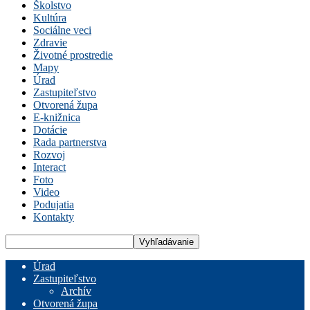
Školstvo
Kultúra
Sociálne veci
Zdravie
Životné prostredie
Mapy
Úrad
Zastupiteľstvo
Otvorená župa
E-knižnica
Dotácie
Rada partnerstva
Rozvoj
Interact
Foto
Video
Podujatia
Kontakty
Úrad
Zastupiteľstvo
Archív
Otvorená župa