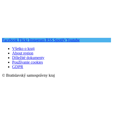
Facebook
Flickr
Instagram
RSS
Spotify
Youtube
Všetko o kraji
About region
Dôležité dokumenty
Používanie cookies
GDPR
© Bratislavský samosprávny kraj