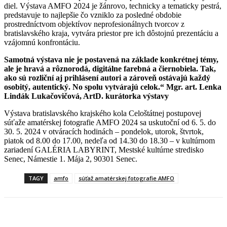
diel. Výstava AMFO 2024 je žánrovo, technicky a tematicky pestrá,
predstavuje to najlepšie čo vzniklo za posledné obdobie
prostredníctvom objektívov neprofesionálnych tvorcov z
bratislavského kraja, vytvára priestor pre ich dôstojnú prezentáciu a
vzájomnú konfrontáciu.
Samotná výstava nie je postavená na základe konkrétnej témy,
ale je hravá a rôznorodá, digitálne farebná a čiernobiela. Tak,
ako sú rozliční aj prihlásení autori a zároveň ostávajú každý
osobitý, autentický. No spolu vytvárajú celok.“ Mgr. art. Lenka
Lindák Lukačovičová, ArtD. kurátorka výstavy
Výstava bratislavského krajského kola Celoštátnej postupovej
súťaže amatérskej fotografie AMFO 2024 sa uskutoční od 6. 5. do
30. 5. 2024 v otváracích hodinách – pondelok, utorok, štvrtok,
piatok od 8.00 do 17.00, nedeľa od 14.30 do 18.30 – v kultúrnom
zariadení GALÉRIA LABYRINT, Mestské kultúrne stredisko
Senec, Námestie 1. Mája 2, 90301 Senec.
TAGY
amfo
súťaž amatérskej fotografie AMFO
Facebook
X
Linkedin
Tumblr