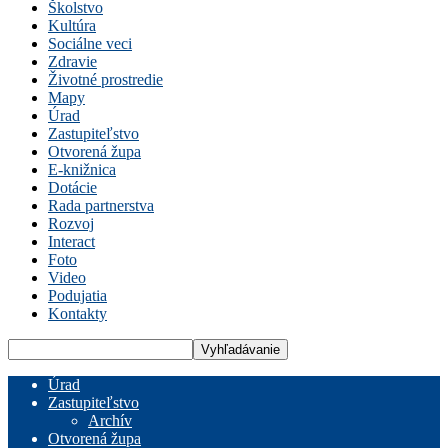
Školstvo
Kultúra
Sociálne veci
Zdravie
Životné prostredie
Mapy
Úrad
Zastupiteľstvo
Otvorená župa
E-knižnica
Dotácie
Rada partnerstva
Rozvoj
Interact
Foto
Video
Podujatia
Kontakty
Úrad
Zastupiteľstvo
Archív
Otvorená župa