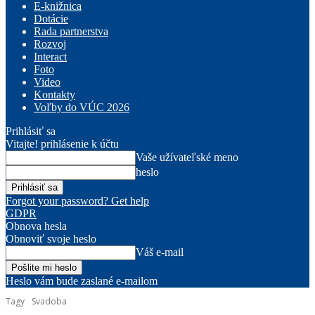
E-knižnica
Dotácie
Rada partnerstva
Rozvoj
Interact
Foto
Video
Kontakty
Voľby do VÚC 2026
Prihlásiť sa
Vitajte! prihlásenie k účtu
Vaše užívateľské meno
heslo
Forgot your password? Get help
GDPR
Obnova hesla
Obnoviť svoje heslo
Váš e-mail
Heslo vám bude zaslané e-mailom
Tagy
Svadoba