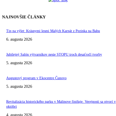
NAJNOVŠIE ČLÁNKY
Tip na výlet: Krásnymi lesmi Malých Karpát z Pezinka na Babu
6. augusta 2026
Jubilejný Salón výtvarníkov nesie STOPU troch desaťročí tvorby
5. augusta 2026
Augustový program v Ekocentre Čunovo
5. augusta 2026
Revitalizácia historického parku v Malinove finišuje. Verejnosti sa otvorí v
októbri
4. augusta 2026