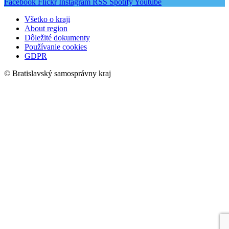
Facebook
Flickr
Instagram
RSS
Spotify
Youtube
Všetko o kraji
About region
Dôležité dokumenty
Používanie cookies
GDPR
© Bratislavský samosprávny kraj