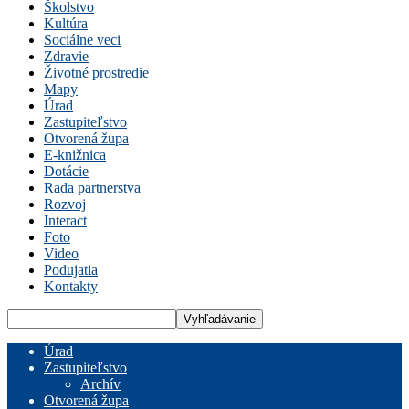
Školstvo
Kultúra
Sociálne veci
Zdravie
Životné prostredie
Mapy
Úrad
Zastupiteľstvo
Otvorená župa
E-knižnica
Dotácie
Rada partnerstva
Rozvoj
Interact
Foto
Video
Podujatia
Kontakty
Úrad
Zastupiteľstvo
Archív
Otvorená župa