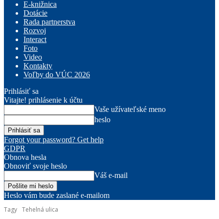
E-knižnica
Dotácie
Rada partnerstva
Rozvoj
Interact
Foto
Video
Kontakty
Voľby do VÚC 2026
Prihlásiť sa
Vitajte! prihlásenie k účtu
Vaše užívateľské meno
heslo
Forgot your password? Get help
GDPR
Obnova hesla
Obnoviť svoje heslo
Váš e-mail
Heslo vám bude zaslané e-mailom
Tagy
Tehelná ulica