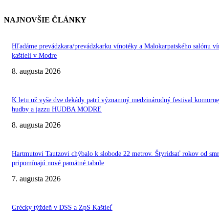
NAJNOVŠIE ČLÁNKY
Hľadáme prevádzkara/prevádzkarku vínotéky a Malokarpatského salónu ví
kaštieli v Modre
8. augusta 2026
K letu už vyše dve dekády patrí významný medzinárodný festival komorne
hudby a jazzu HUDBA MODRE
8. augusta 2026
Hartmutovi Tautzovi chýbalo k slobode 22 metrov. Štyridsať rokov od smr
pripomínajú nové pamätné tabule
7. augusta 2026
Grécky týždeň v DSS a ZpS Kaštieľ