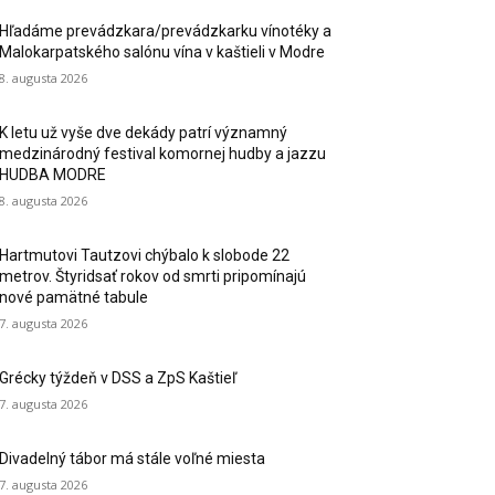
Hľadáme prevádzkara/prevádzkarku vínotéky a
Malokarpatského salónu vína v kaštieli v Modre
8. augusta 2026
K letu už vyše dve dekády patrí významný
medzinárodný festival komornej hudby a jazzu
HUDBA MODRE
8. augusta 2026
Hartmutovi Tautzovi chýbalo k slobode 22
metrov. Štyridsať rokov od smrti pripomínajú
nové pamätné tabule
7. augusta 2026
Grécky týždeň v DSS a ZpS Kaštieľ
7. augusta 2026
Divadelný tábor má stále voľné miesta
7. augusta 2026