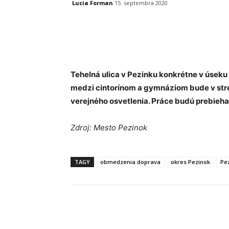
Lucia Forman
15. septembra 2020
Facebook
X
Linkedin
Tehelná ulica v Pezinku konkrétne v úsek
medzi cintorínom a gymnáziom bude v str
verejného osvetlenia. Práce budú prebiehať
Zdroj: Mesto Pezinok
TAGY
obmedzenia doprava
okres Pezinok
Pe
Facebook
X
Linkedin