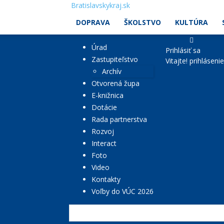
Bratislavskykraj.sk
DOPRAVA
ŠKOLSTVO
KULTÚRA
Úrad
Prihlásiť sa
Zastupiteľstvo
Vitajte! prihláseni
Archív
Otvorená župa
E-knižnica
Dotácie
Rada partnerstva
Rozvoj
Interact
Foto
Video
Kontakty
Voľby do VÚC 2026