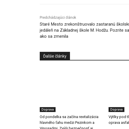
Predchádzajúci článok
Staré Mesto zrekonštruovalo zastaranú školsk
jedáleň na Základnej škole M. Hodžu. Pozrite sa
ako sa zmenila
Ďalšie články
Doprava
Doprava
Od pondelka sa začína revitalizácia
Výtlky pod 
hlavného ťahu medzi Pezinkom a
oprava asfa
Vinosadmi. Zvýši bezpečnosť aj