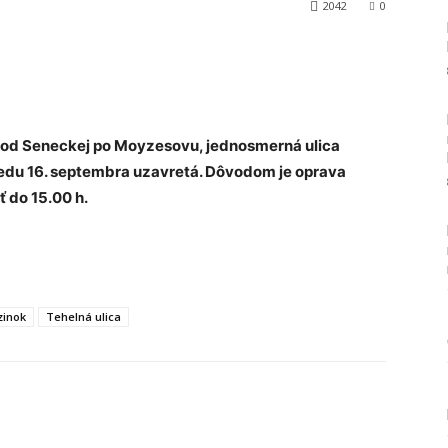
2042
0
Tumblr
u od Seneckej po Moyzesovu, jednosmerná ulica
edu 16. septembra uzavretá. Dôvodom je oprava
 do 15.00 h.
zinok
Tehelná ulica
Tumblr