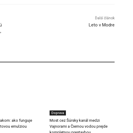
Ďalší článok
ú
Leto v Modre
,
Doprava
tlakom: ako funguje
Most cez Šúrsky kanál medzi
ltovou emulziou
Vajnorami a Čiernou vodou prejde
kompletnou prestavbou