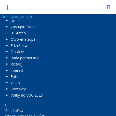
Bratislavskykraj.sk
Úrad
Zastupiteľstvo
Archív
Otvorená župa
E-knižnica
Dotácie
Rada partnerstva
Rozvoj
Interact
Foto
Video
Kontakty
Voľby do VÚC 2026
Prihlásiť sa
Vitajte! prihlásenie k účtu