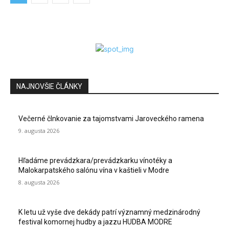
NAJNOVŠIE ČLÁNKY
Večerné člnkovanie za tajomstvami Jaroveckého ramena
9. augusta 2026
Hľadáme prevádzkara/prevádzkarku vínotéky a
Malokarpatského salónu vína v kaštieli v Modre
8. augusta 2026
K letu už vyše dve dekády patrí významný medzinárodný
festival komornej hudby a jazzu HUDBA MODRE