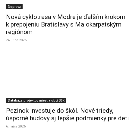
Doprava
Nová cyklotrasa v Modre je ďalším krokom
k prepojeniu Bratislavy s Malokarpatským
regiónom
24. júna 2026
Databáza projektov miest a obcí BSK
Pezinok investuje do škôl. Nové triedy,
úsporné budovy aj lepšie podmienky pre deti
6. mája 2026