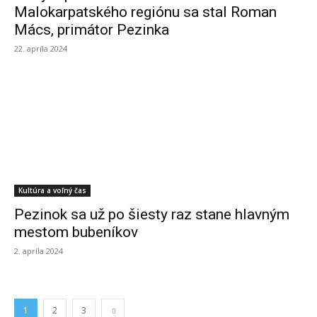
Malokarpatského regiónu sa stal Roman
Mács, primátor Pezinka
22. apríla 2024
Kultúra a voľný čas
Pezinok sa už po šiesty raz stane hlavným
mestom bubeníkov
2. apríla 2024
1
2
3