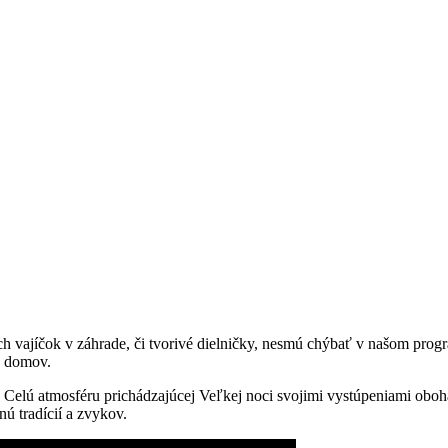
h vajíčok v záhrade, či tvorivé dielničky, nesmú chýbať v našom prog
y domov.
. Celú atmosféru prichádzajúcej Veľkej noci svojimi vystúpeniami oboha
nú tradícií a zvykov.