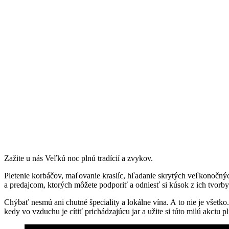
Zažite u nás Veľkú noc plnú tradícií a zvykov.
Pletenie korbáčov, maľovanie kraslíc, hľadanie skrytých veľkonočnýc
a predajcom, ktorých môžete podporiť a odniesť si kúsok z ich tvorb
Chýbať nesmú ani chutné špeciality a lokálne vína. A to nie je všetko
kedy vo vzduchu je cítiť prichádzajúcu jar a užite si túto milú akciu pl