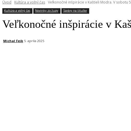
Úvod
Kultúra a voľný čas
Veľkonočné inšpirácie v Kaštieli Modra. V sobotu 5
Kultúra a voľný čas
Novinky zo župy
Správy na titulke
Veľkonočné inšpirácie v Kaš
Michal Feik
5. apríla 2025
Facebook
X
Linkedin
Tumblr