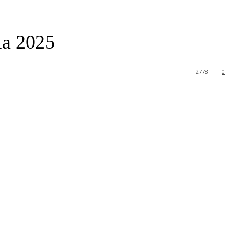
la 2025
2778
0