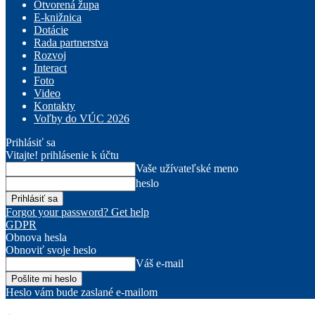
Otvorená župa
E-knižnica
Dotácie
Rada partnerstva
Rozvoj
Interact
Foto
Video
Kontakty
Voľby do VÚC 2026
Prihlásiť sa
Vitajte! prihlásenie k účtu
Vaše užívateľské meno
heslo
Forgot your password? Get help
GDPR
Obnova hesla
Obnoviť svoje heslo
Váš e-mail
Heslo vám bude zaslané e-mailom