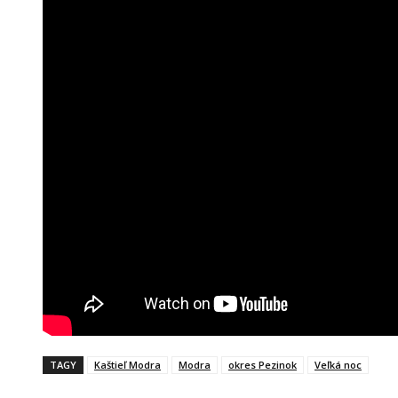
TAGY
Kaštieľ Modra
Modra
okres Pezinok
Veľká noc