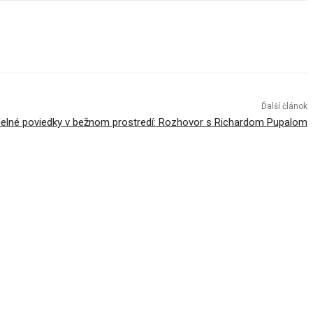
Ďalší článok
delné poviedky v bežnom prostredí: Rozhovor s Richardom Pupalom