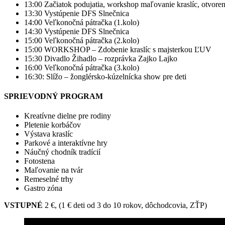
13:00 Začiatok podujatia, workshop maľovanie kraslíc, otvoren
13:30 Vystúpenie DFS Slnečnica
14:00 Veľkonočná pátračka (1.kolo)
14:30 Vystúpenie DFS Slnečnica
15:00 Veľkonočná pátračka (2.kolo)
15:00 WORKSHOP – Zdobenie kraslíc s majsterkou ĽUV
15:30 Divadlo Žihadlo – rozprávka Zajko Lajko
16:00 Veľkonočná pátračka (3.kolo)
16:30: Slížo – žonglérsko-kúzelnícka show pre deti
SPRIEVODNÝ PROGRAM
Kreatívne dielne pre rodiny
Pletenie korbáčov
Výstava kraslíc
Parkové a interaktívne hry
Náučný chodník tradícií
Fotostena
Maľovanie na tvár
Remeselné trhy
Gastro zóna
VSTUPNÉ
2 €, (1 € deti od 3 do 10 rokov, dôchodcovia, ZŤP)