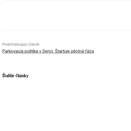
Facebook
X
Linkedin
Tumblr
Predchádzajúci článok
Parkovacia politika v Senci: Štartuje pilotná fáza
Ďalšie články