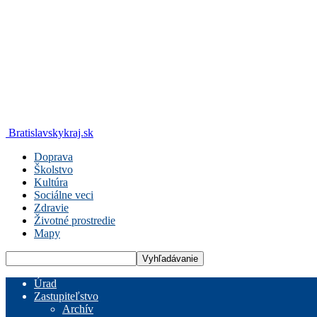
Bratislavskykraj.sk
Doprava
Školstvo
Kultúra
Sociálne veci
Zdravie
Životné prostredie
Mapy
Úrad
Zastupiteľstvo
Archív