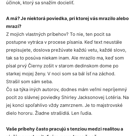
účinok, ktorý sa snažím docieliť.
A má? Je niektorá poviedka, pri ktorej vás mrazilo alebo
mrazí?
Z mojich vlastných príbehov? To nie, ten pocit sa
postupne vytráca v procese písania. Keď text neustále
prepisujete, doslova prežúvate každú vetu, každé slovo,
tak sa to posúva niekam inam. Ale mrazilo ma, keď som
písal prvý Čierny zošit v starom dedinskom dome po
starkej mojej ženy. V noci som sa bál ísť na záchod.
Strašil som sám seba.
Čo sa týka iných autorov, dodnes mám veľmi nepríjemný
pocit zo slávnej poviedky Shirley Jacksonovej Lotéria. Na
jej konci spoľahlivo vždy zamrznem. Je to majstrovské
dielo hororu. Žiadne strašidlá. Len ľudia.
Vaše príbehy často pracujú s tenziou medzi realitou a