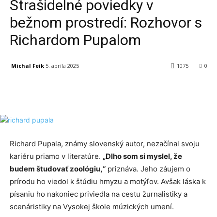
Strašidelné poviedky v
bežnom prostredí: Rozhovor s
Richardom Pupalom
Michal Feik
5. apríla 2025
1075
0
Facebook
X
Linkedin
Tumblr
Richard Pupala, známy slovenský autor, nezačínal svoju
kariéru priamo v literatúre.
„Dlho som si myslel, že
budem študovať zoológiu,“
priznáva. Jeho záujem o
prírodu ho viedol k štúdiu hmyzu a motýľov. Avšak láska k
písaniu ho nakoniec priviedla na cestu žurnalistiky a
scenáristiky na Vysokej škole múzických umení.