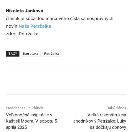
Nikoleta Janková
článok je súčasťou marcového čísla samosprávnych
novín
Naša Petržalka
zdroj: Petržalka
TAGY
literatúra
Petržalka
Facebook
X
Linkedin
Tumblr
Predchádzajúci článok
Ďalší článok
Veľkonočné inšpirácie v
Veľká rekonštrukcia
Kaštieli Modra. V sobotu 5.
chodníkov v Petržalke: Lúky
apríla 2025
sa dočkajú obnovy