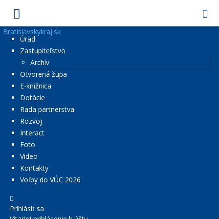
Bratislavskykraj.sk
Úrad
Zastupiteľstvo
Archív
Otvorená župa
E-knižnica
Dotácie
Rada partnerstva
Rozvoj
Interact
Foto
Video
Kontakty
Voľby do VÚC 2026
Prihlásiť sa
Vitajte! prihlásenie k účtu