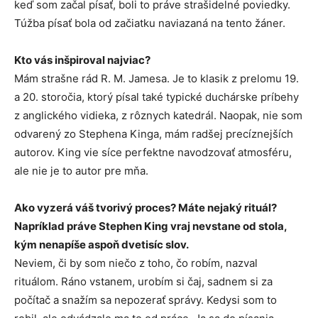
keď som začal písať, boli to práve strašidelné poviedky.
Túžba písať bola od začiatku naviazaná na tento žáner.
Kto vás inšpiroval najviac?
Mám strašne rád R. M. Jamesa. Je to klasik z prelomu 19.
a 20. storočia, ktorý písal také typické duchárske príbehy
z anglického vidieka, z rôznych katedrál. Naopak, nie som
odvarený zo Stephena Kinga, mám radšej precíznejších
autorov. King vie síce perfektne navodzovať atmosféru,
ale nie je to autor pre mňa.
Ako vyzerá váš tvorivý proces? Máte nejaký rituál?
Napríklad práve Stephen King vraj nevstane od stola,
kým nenapíše aspoň dvetisíc slov.
Neviem, či by som niečo z toho, čo robím, nazval
rituálom. Ráno vstanem, urobím si čaj, sadnem si za
počítač a snažím sa nepozerať správy. Kedysi som to