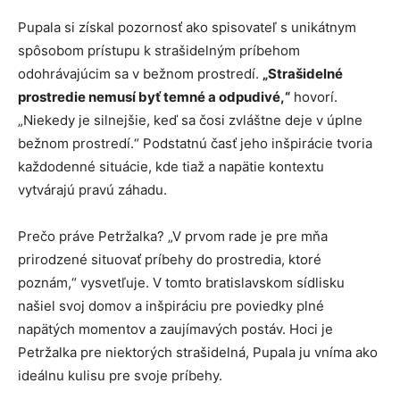
Pupala si získal pozornosť ako spisovateľ s unikátnym
spôsobom prístupu k strašidelným príbehom
odohrávajúcim sa v bežnom prostredí.
„Strašidelné
prostredie nemusí byť temné a odpudivé,“
hovorí.
„Niekedy je silnejšie, keď sa čosi zvláštne deje v úplne
bežnom prostredí.“ Podstatnú časť jeho inšpirácie tvoria
každodenné situácie, kde tiaž a napätie kontextu
vytvárajú pravú záhadu.
Prečo práve Petržalka? „V prvom rade je pre mňa
prirodzené situovať príbehy do prostredia, ktoré
poznám,“ vysvetľuje. V tomto bratislavskom sídlisku
našiel svoj domov a inšpiráciu pre poviedky plné
napätých momentov a zaujímavých postáv. Hoci je
Petržalka pre niektorých strašidelná, Pupala ju vníma ako
ideálnu kulisu pre svoje príbehy.