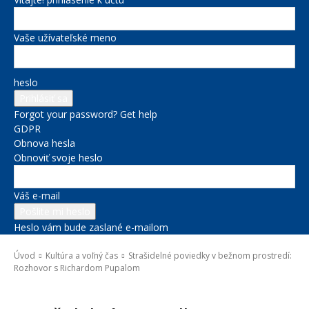
Vaše užívateľské meno
heslo
Forgot your password? Get help
GDPR
Obnova hesla
Obnoviť svoje heslo
Váš e-mail
Heslo vám bude zaslané e-mailom
Úvod
Kultúra a voľný čas
Strašidelné poviedky v bežnom prostredí:
Rozhovor s Richardom Pupalom
Kultúra a voľný čas
Novinky zo župy