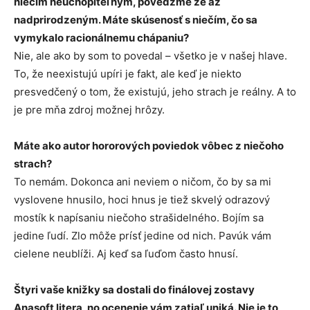
niečím neuchopiteľným, povedzme že až
nadprirodzeným. Máte skúsenosť s niečím, čo sa
vymykalo racionálnemu chápaniu?
Nie, ale ako by som to povedal – všetko je v našej hlave.
To, že neexistujú upíri je fakt, ale keď je niekto
presvedčený o tom, že existujú, jeho strach je reálny. A to
je pre mňa zdroj možnej hrôzy.
Máte ako autor hororových poviedok vôbec z niečoho
strach?
To nemám. Dokonca ani neviem o ničom, čo by sa mi
vyslovene hnusilo, hoci hnus je tiež skvelý odrazový
mostík k napísaniu niečoho strašidelného. Bojím sa
jedine ľudí. Zlo môže prísť jedine od nich. Pavúk vám
cielene neublíži. Aj keď sa ľuďom často hnusí.
Štyri vaše knižky sa dostali do finálovej zostavy
Anasoft litera, no ocenenie vám zatiaľ uniká. Nie je to