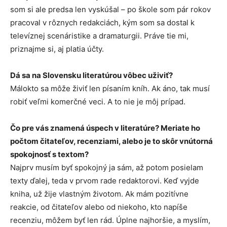
som si ale predsa len vyskúšal – po škole som pár rokov
pracoval v rôznych redakciách, kým som sa dostal k
televíznej scenáristike a dramaturgii. Práve tie mi,
priznajme si, aj platia účty.
Dá sa na Slovensku literatúrou vôbec uživiť?
Málokto sa môže živiť len písaním kníh. Ak áno, tak musí
robiť veľmi komerčné veci. A to nie je môj prípad.
Čo pre vás znamená úspech v literatúre? Meriate ho
počtom čitateľov, recenziami, alebo je to skôr vnútorná
spokojnosť s textom?
Najprv musím byť spokojný ja sám, až potom posielam
texty ďalej, teda v prvom rade redaktorovi. Keď vyjde
kniha, už žije vlastným životom. Ak mám pozitívne
reakcie, od čitateľov alebo od niekoho, kto napíše
recenziu, môžem byť len rád. Úplne najhoršie, a myslím,