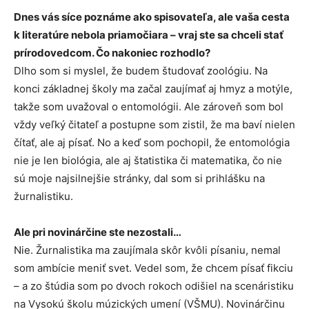
Dnes vás síce poznáme ako spisovateľa, ale vaša cesta
k literatúre nebola priamočiara – vraj ste sa chceli stať
prírodovedcom. Čo nakoniec rozhodlo?
Dlho som si myslel, že budem študovať zoológiu. Na
konci základnej školy ma začal zaujímať aj hmyz a motýle,
takže som uvažoval o entomológii. Ale zároveň som bol
vždy veľký čitateľ a postupne som zistil, že ma baví nielen
čítať, ale aj písať. No a keď som pochopil, že entomológia
nie je len biológia, ale aj štatistika či matematika, čo nie
sú moje najsilnejšie stránky, dal som si prihlášku na
žurnalistiku.
Ale pri novinárčine ste nezostali…
Nie. Žurnalistika ma zaujímala skôr kvôli písaniu, nemal
som ambície meniť svet. Vedel som, že chcem písať fikciu
– a zo štúdia som po dvoch rokoch odišiel na scenáristiku
na Vysokú školu múzických umení (VŠMU). Novinárčinu