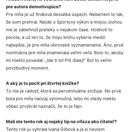
pre autora demotivujúce?
Pre mňa je už finálová desiatka úspech. Neberiem to tak,
že som prehral. Nejde o športový výkon a mojou úlohou
nie je zabehnúť preteky v nejakom čase. Hodnotí to
porota, a už len to, že moju knihu vyberie medzi
najlepšie, je pre mňa obrovské vyznamenanie. Áno, prvá
nominácia pre mňa znamenala veľmi veľa. Bolo to, akoby
mi niekto povedal: „Ide ti to! Píš ďalej!“ Bol to veľmi
povzbudivý moment.
A aký je to pocit pri štvrtej knižke?
To nie je radosť, ktorá sa percentuálne znižuje. No prvá
bola pre mňa naozaj výnimočná, lebo mi vtedy niekto
vôbec prvýkrát naznačil, že to je fajn.
Mali ste tento rok aj nejaký tip na víťaza ako čitateľ?
Tento rok ju vyhrala Ivana Gibová a ja si neviem