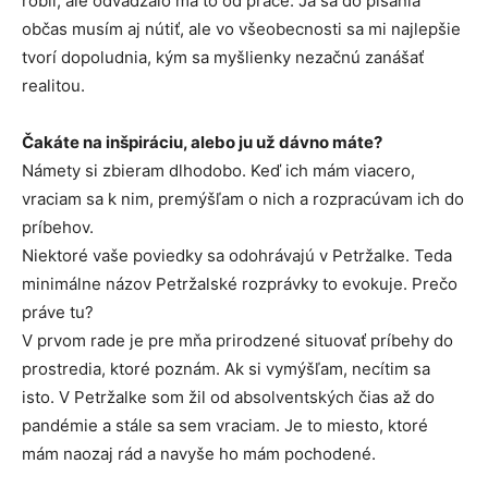
robil, ale odvádzalo ma to od práce. Ja sa do písania
občas musím aj nútiť, ale vo všeobecnosti sa mi najlepšie
tvorí dopoludnia, kým sa myšlienky nezačnú zanášať
realitou.
Čakáte na inšpiráciu, alebo ju už dávno máte?
Námety si zbieram dlhodobo. Keď ich mám viacero,
vraciam sa k nim, premýšľam o nich a rozpracúvam ich do
príbehov.
Niektoré vaše poviedky sa odohrávajú v Petržalke. Teda
minimálne názov Petržalské rozprávky to evokuje. Prečo
práve tu?
V prvom rade je pre mňa prirodzené situovať príbehy do
prostredia, ktoré poznám. Ak si vymýšľam, necítim sa
isto. V Petržalke som žil od absolventských čias až do
pandémie a stále sa sem vraciam. Je to miesto, ktoré
mám naozaj rád a navyše ho mám pochodené.