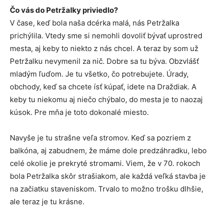
Čo vás do Petržalky priviedlo?
V čase, keď bola naša dcérka malá, nás Petržalka
prichýlila. Vtedy sme si nemohli dovoliť bývať uprostred
mesta, aj keby to niekto z nás chcel. A teraz by som už
Petržalku nevymenil za nič. Dobre sa tu býva. Obzvlášť
mladým ľuďom. Je tu všetko, čo potrebujete. Úrady,
obchody, keď sa chcete ísť kúpať, idete na Draždiak. A
keby tu niekomu aj niečo chýbalo, do mesta je to naozaj
kúsok. Pre mňa je toto dokonalé miesto.
Navyše je tu strašne veľa stromov. Keď sa pozriem z
balkóna, aj zabudnem, že máme dole predzáhradku, lebo
celé okolie je prekryté stromami. Viem, že v 70. rokoch
bola Petržalka skôr strašiakom, ale každá veľká stavba je
na začiatku staveniskom. Trvalo to možno trošku dlhšie,
ale teraz je tu krásne.