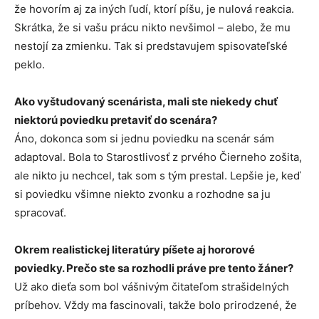
že hovorím aj za iných ľudí, ktorí píšu, je nulová reakcia.
Skrátka, že si vašu prácu nikto nevšimol – alebo, že mu
nestojí za zmienku. Tak si predstavujem spisovateľské
peklo.
Ako vyštudovaný scenárista, mali ste niekedy chuť
niektorú poviedku pretaviť do scenára?
Áno, dokonca som si jednu poviedku na scenár sám
adaptoval. Bola to Starostlivosť z prvého Čierneho zošita,
ale nikto ju nechcel, tak som s tým prestal. Lepšie je, keď
si poviedku všimne niekto zvonku a rozhodne sa ju
spracovať.
Okrem realistickej literatúry píšete aj hororové
poviedky. Prečo ste sa rozhodli práve pre tento žáner?
Už ako dieťa som bol vášnivým čitateľom strašidelných
príbehov. Vždy ma fascinovali, takže bolo prirodzené, že