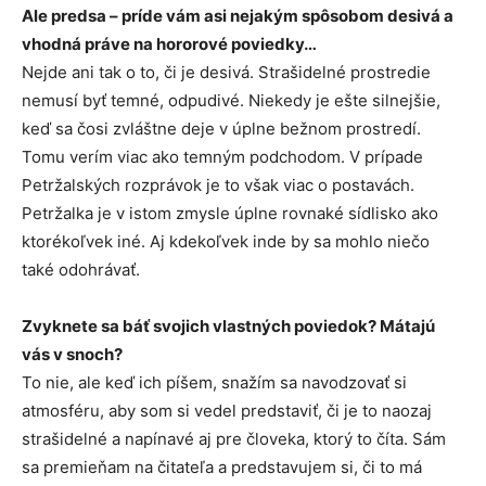
Ale predsa – príde vám asi nejakým spôsobom desivá a
vhodná práve na hororové poviedky…
Nejde ani tak o to, či je desivá. Strašidelné prostredie
nemusí byť temné, odpudivé. Niekedy je ešte silnejšie,
keď sa čosi zvláštne deje v úplne bežnom prostredí.
Tomu verím viac ako temným podchodom. V prípade
Petržalských rozprávok je to však viac o postavách.
Petržalka je v istom zmysle úplne rovnaké sídlisko ako
ktorékoľvek iné. Aj kdekoľvek inde by sa mohlo niečo
také odohrávať.
Zvyknete sa báť svojich vlastných poviedok? Mátajú
vás v snoch?
To nie, ale keď ich píšem, snažím sa navodzovať si
atmosféru, aby som si vedel predstaviť, či je to naozaj
strašidelné a napínavé aj pre človeka, ktorý to číta. Sám
sa premieňam na čitateľa a predstavujem si, či to má