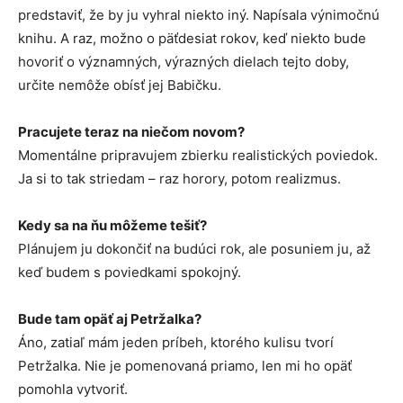
predstaviť, že by ju vyhral niekto iný. Napísala výnimočnú
knihu. A raz, možno o päťdesiat rokov, keď niekto bude
hovoriť o významných, výrazných dielach tejto doby,
určite nemôže obísť jej Babičku.
Pracujete teraz na niečom novom?
Momentálne pripravujem zbierku realistických poviedok.
Ja si to tak striedam – raz horory, potom realizmus.
Kedy sa na ňu môžeme tešiť?
Plánujem ju dokončiť na budúci rok, ale posuniem ju, až
keď budem s poviedkami spokojný.
Bude tam opäť aj Petržalka?
Áno, zatiaľ mám jeden príbeh, ktorého kulisu tvorí
Petržalka. Nie je pomenovaná priamo, len mi ho opäť
pomohla vytvoriť.