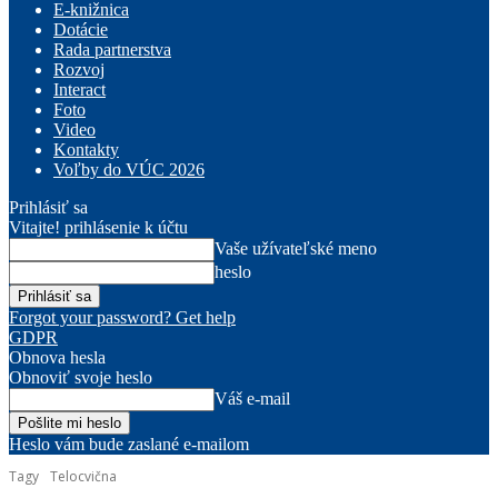
E-knižnica
Dotácie
Rada partnerstva
Rozvoj
Interact
Foto
Video
Kontakty
Voľby do VÚC 2026
Prihlásiť sa
Vitajte! prihlásenie k účtu
Vaše užívateľské meno
heslo
Forgot your password? Get help
GDPR
Obnova hesla
Obnoviť svoje heslo
Váš e-mail
Heslo vám bude zaslané e-mailom
Tagy
Telocvična