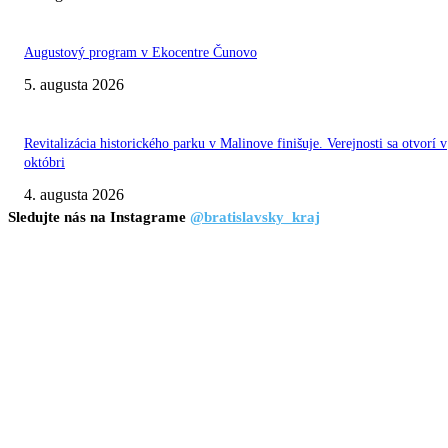
Augustový program v Ekocentre Čunovo
5. augusta 2026
Revitalizácia historického parku v Malinove finišuje. Verejnosti sa otvorí v
októbri
4. augusta 2026
Sledujte nás na Instagrame
@bratislavsky_kraj