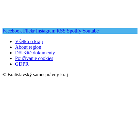
Facebook
Flickr
Instagram
RSS
Spotify
Youtube
Všetko o kraji
About region
Dôležité dokumenty
Používanie cookies
GDPR
© Bratislavský samosprávny kraj