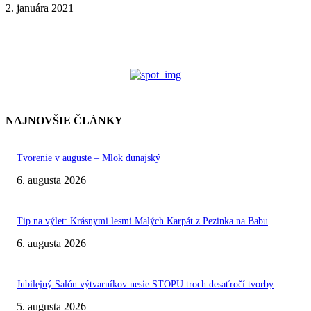
2. januára 2021
NAJNOVŠIE ČLÁNKY
Tvorenie v auguste – Mlok dunajský
6. augusta 2026
Tip na výlet: Krásnymi lesmi Malých Karpát z Pezinka na Babu
6. augusta 2026
Jubilejný Salón výtvarníkov nesie STOPU troch desaťročí tvorby
5. augusta 2026