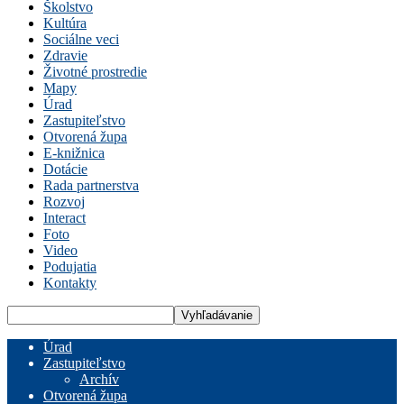
Školstvo
Kultúra
Sociálne veci
Zdravie
Životné prostredie
Mapy
Úrad
Zastupiteľstvo
Otvorená župa
E-knižnica
Dotácie
Rada partnerstva
Rozvoj
Interact
Foto
Video
Podujatia
Kontakty
Úrad
Zastupiteľstvo
Archív
Otvorená župa