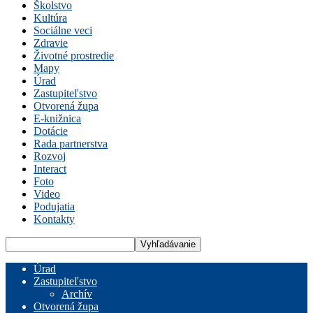
Školstvo
Kultúra
Sociálne veci
Zdravie
Životné prostredie
Mapy
Úrad
Zastupiteľstvo
Otvorená župa
E-knižnica
Dotácie
Rada partnerstva
Rozvoj
Interact
Foto
Video
Podujatia
Kontakty
Úrad
Zastupiteľstvo
Archív
Otvorená župa