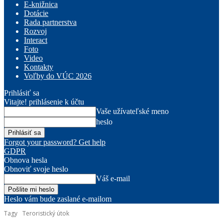
E-knižnica
Dotácie
Rada partnerstva
Rozvoj
Interact
Foto
Video
Kontakty
Voľby do VÚC 2026
Prihlásiť sa
Vitajte! prihlásenie k účtu
Vaše užívateľské meno
heslo
Forgot your password? Get help
GDPR
Obnova hesla
Obnoviť svoje heslo
Váš e-mail
Heslo vám bude zaslané e-mailom
Tagy
Teroristický útok