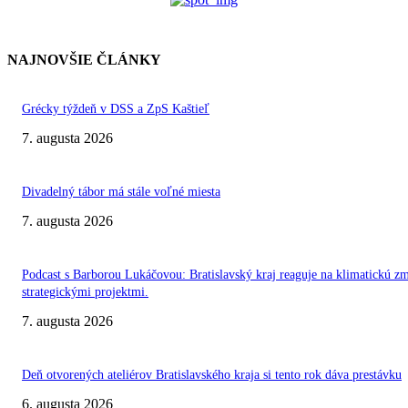
NAJNOVŠIE ČLÁNKY
Grécky týždeň v DSS a ZpS Kaštieľ
7. augusta 2026
Divadelný tábor má stále voľné miesta
7. augusta 2026
Podcast s Barborou Lukáčovou: Bratislavský kraj reaguje na klimatickú z
strategickými projektmi.
7. augusta 2026
Deň otvorených ateliérov Bratislavského kraja si tento rok dáva prestávku
6. augusta 2026