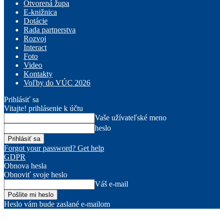
Otvorená župa
E-knižnica
Dotácie
Rada partnerstva
Rozvoj
Interact
Foto
Video
Kontakty
Voľby do VÚC 2026
Prihlásiť sa
Vitajte! prihlásenie k účtu
Vaše užívateľské meno
heslo
Forgot your password? Get help
GDPR
Obnova hesla
Obnoviť svoje heslo
Váš e-mail
Heslo vám bude zaslané e-mailom