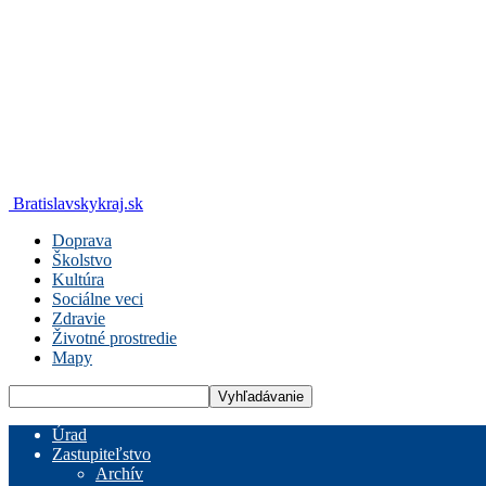
Bratislavskykraj.sk
Doprava
Školstvo
Kultúra
Sociálne veci
Zdravie
Životné prostredie
Mapy
Úrad
Zastupiteľstvo
Archív