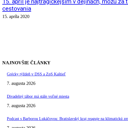
15. apríl je najtragickejším v dejinách, môžu za 
cestovania
15. apríla 2020
NAJNOVŠIE ČLÁNKY
Grécky týždeň v DSS a ZpS Kaštieľ
7. augusta 2026
Divadelný tábor má stále voľné miesta
7. augusta 2026
Podcast s Barborou Lukáčovou: Bratislavský kraj reaguje na klimatickú z
7. augusta 2026