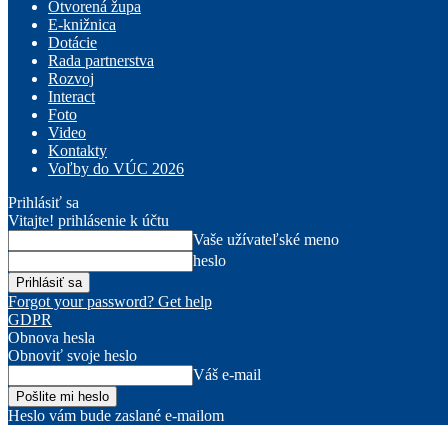
Otvorená župa
E-knižnica
Dotácie
Rada partnerstva
Rozvoj
Interact
Foto
Video
Kontakty
Voľby do VÚC 2026
Prihlásiť sa
Vitajte! prihlásenie k účtu
Vaše užívateľské meno
heslo
Forgot your password? Get help
GDPR
Obnova hesla
Obnoviť svoje heslo
Váš e-mail
Heslo vám bude zaslané e-mailom