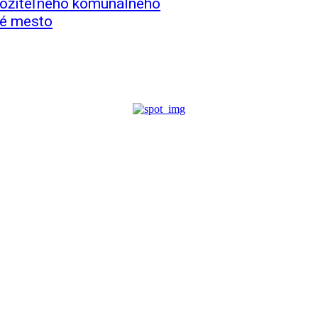
zložiteľného komunálneho
vé mesto