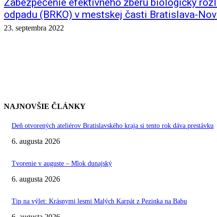
Zabezpečenie efektívneho zberu biologicky ro
odpadu (BRKO) v mestskej časti Bratislava-No
23. septembra 2022
NAJNOVŠIE ČLÁNKY
Deň otvorených ateliérov Bratislavského kraja si tento rok dáva prestávku
6. augusta 2026
Tvorenie v auguste – Mlok dunajský
6. augusta 2026
Tip na výlet: Krásnymi lesmi Malých Karpát z Pezinka na Babu
6. augusta 2026