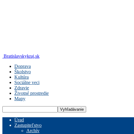
Bratislavskykraj.sk
Doprava
Školstvo
Kultúra
Sociálne veci
Zdravie
Životné prostredie
Mapy
Úrad
Zastupiteľstvo
Archív