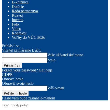
E-knižnica
Dotácie
Rada partnerstva
Rozvoj
Interact
Foto
Video
Kontakty
Voľby do VÚC 2026
Prihlásiť sa
Vitajte! prihlásenie k účtu
Vaše užívateľské meno
heslo
Forgot your password? Get help
GDPR
Obnova hesla
Obnoviť svoje heslo
Váš e-mail
Heslo vám bude zaslané e-mailom
Tagy
Trvalý pobyt