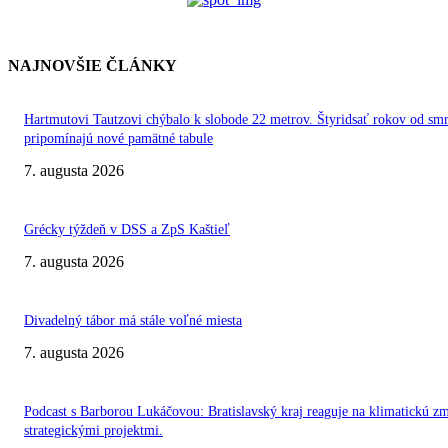
NAJNOVŠIE ČLÁNKY
Hartmutovi Tautzovi chýbalo k slobode 22 metrov. Štyridsať rokov od smr
pripomínajú nové pamätné tabule
7. augusta 2026
Grécky týždeň v DSS a ZpS Kaštieľ
7. augusta 2026
Divadelný tábor má stále voľné miesta
7. augusta 2026
Podcast s Barborou Lukáčovou: Bratislavský kraj reaguje na klimatickú z
strategickými projektmi.