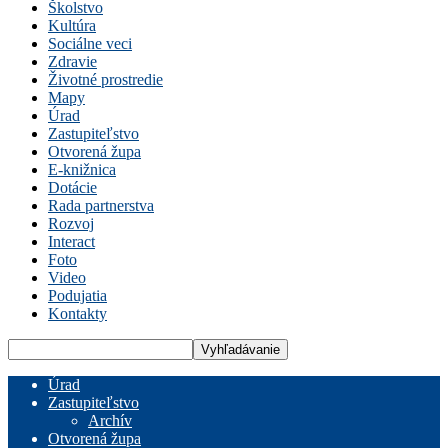
Školstvo
Kultúra
Sociálne veci
Zdravie
Životné prostredie
Mapy
Úrad
Zastupiteľstvo
Otvorená župa
E-knižnica
Dotácie
Rada partnerstva
Rozvoj
Interact
Foto
Video
Podujatia
Kontakty
Úrad
Zastupiteľstvo
Archív
Otvorená župa