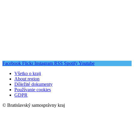
Facebook
Flickr
Instagram
RSS
Spotify
Youtube
Všetko o kraji
About region
Dôležité dokumenty
Používanie cookies
GDPR
© Bratislavský samosprávny kraj