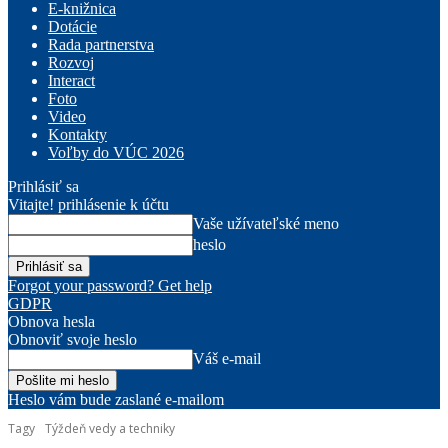
E-knižnica
Dotácie
Rada partnerstva
Rozvoj
Interact
Foto
Video
Kontakty
Voľby do VÚC 2026
Prihlásiť sa
Vitajte! prihlásenie k účtu
Vaše užívateľské meno
heslo
Forgot your password? Get help
GDPR
Obnova hesla
Obnoviť svoje heslo
Váš e-mail
Heslo vám bude zaslané e-mailom
Tagy
Týždeň vedy a techniky