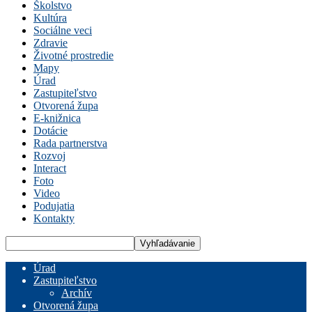
Školstvo
Kultúra
Sociálne veci
Zdravie
Životné prostredie
Mapy
Úrad
Zastupiteľstvo
Otvorená župa
E-knižnica
Dotácie
Rada partnerstva
Rozvoj
Interact
Foto
Video
Podujatia
Kontakty
Úrad
Zastupiteľstvo
Archív
Otvorená župa