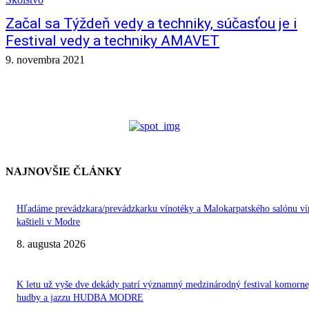
Začal sa Týždeň vedy a techniky, súčasťou je i
Festival vedy a techniky AMAVET
9. novembra 2021
NAJNOVŠIE ČLÁNKY
Hľadáme prevádzkara/prevádzkarku vínotéky a Malokarpatského salónu ví
kaštieli v Modre
8. augusta 2026
K letu už vyše dve dekády patrí významný medzinárodný festival komorne
hudby a jazzu HUDBA MODRE