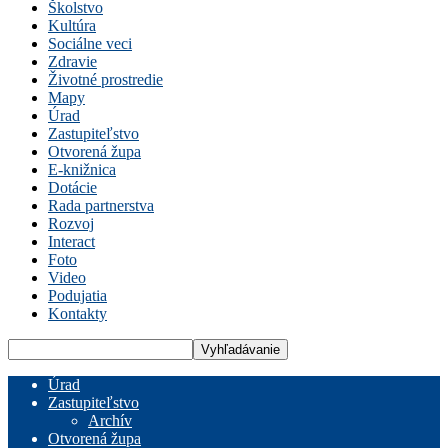
Školstvo
Kultúra
Sociálne veci
Zdravie
Životné prostredie
Mapy
Úrad
Zastupiteľstvo
Otvorená župa
E-knižnica
Dotácie
Rada partnerstva
Rozvoj
Interact
Foto
Video
Podujatia
Kontakty
Úrad
Zastupiteľstvo
Archív
Otvorená župa