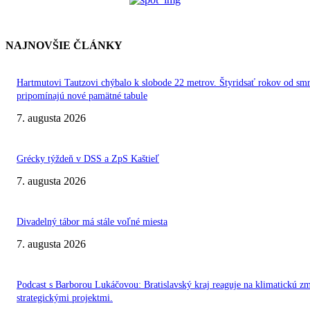
NAJNOVŠIE ČLÁNKY
Hartmutovi Tautzovi chýbalo k slobode 22 metrov. Štyridsať rokov od smr
pripomínajú nové pamätné tabule
7. augusta 2026
Grécky týždeň v DSS a ZpS Kaštieľ
7. augusta 2026
Divadelný tábor má stále voľné miesta
7. augusta 2026
Podcast s Barborou Lukáčovou: Bratislavský kraj reaguje na klimatickú z
strategickými projektmi.