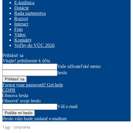
E-knižnica
Dotácie
Rada partnerstva
Rozvoj
Interact
Foto
Video
Kontakty
Voľby do VÚC 2026
Prihlásiť sa
Vitajte! prihlásenie k účtu
Vaše užívateľské meno
heslo
Forgot your password? Get help
GDPR
Obnova hesla
Obnoviť svoje heslo
Váš e-mail
Heslo vám bude zaslané e-mailom
Tagy
Umyvárka