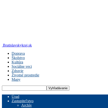
Bratislavskykraj.sk
Doprava
Školstvo
Kultúra
Sociálne veci
Zdravie
Životné prostredie
Mapy
Úrad
Zastupiteľstvo
Archív