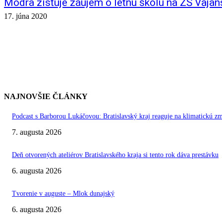
Modra zisťuje záujem o letnú školu na ZŠ Vaja
17. júna 2020
NAJNOVŠIE ČLÁNKY
Podcast s Barborou Lukáčovou: Bratislavský kraj reaguje na klimatickú z
7. augusta 2026
Deň otvorených ateliérov Bratislavského kraja si tento rok dáva prestávku
6. augusta 2026
Tvorenie v auguste – Mlok dunajský
6. augusta 2026