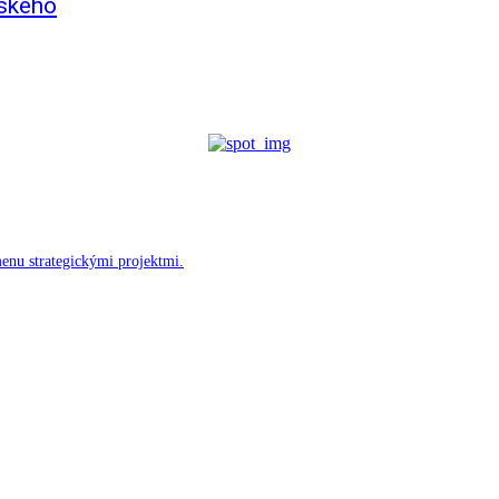
nského
menu strategickými projektmi.