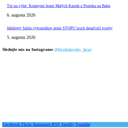
Tip na výlet: Krásnymi lesmi Malých Karpát z Pezinka na Babu
6. augusta 2026
Jubilejný Salón výtvarníkov nesie STOPU troch desaťročí tvorby
5. augusta 2026
Sledujte nás na Instagrame
@bratislavsky_kraj
Facebook
Flickr
Instagram
RSS
Spotify
Youtube