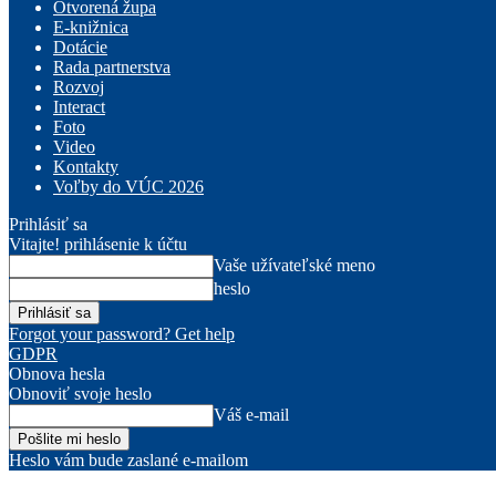
Otvorená župa
E-knižnica
Dotácie
Rada partnerstva
Rozvoj
Interact
Foto
Video
Kontakty
Voľby do VÚC 2026
Prihlásiť sa
Vitajte! prihlásenie k účtu
Vaše užívateľské meno
heslo
Forgot your password? Get help
GDPR
Obnova hesla
Obnoviť svoje heslo
Váš e-mail
Heslo vám bude zaslané e-mailom